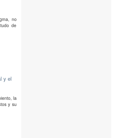
igma, no
studo de
l y el
iento, la
stos y su