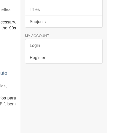
Titles
ueline
Subjects
cessary.
n the 90s
MY ACCOUNT
Login
Register
tuto
los,
rios para
EPI”, bem