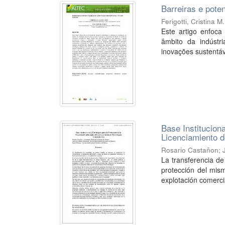
Barreiras e pote
Ferigotti, Cristina M.
Este artigo enfoc
âmbito da indústri
inovações sustentáve
Base Instituciona
Licenciamiento d
Rosario Castañon
;
La transferencia de
protección del mism
explotación comercia