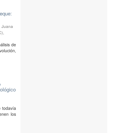
yeque:
 Juana
C)
,
álisis de
olución,
e
ológico
e todavía
enen los