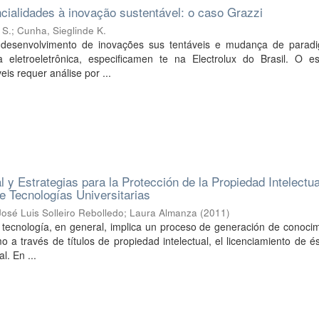
ncialidades à inovação sustentável: o caso Grazzi
 S.
;
Cunha, Sieglinde K.
a desenvolvimento de inovações sus tentáveis e mudança de parad
a eletroeletrônica, especificamen te na Electrolux do Brasil. O e
is requer análise por ...
l y Estrategias para la Protección de la Propiedad Intelectua
e Tecnologías Universitarias
José Luis Solleiro Rebolledo
;
Laura Almanza
(
2011
)
 tecnología, en general, implica un proceso de generación de conocim
o a través de títulos de propiedad intelectual, el licenciamiento de é
l. En ...