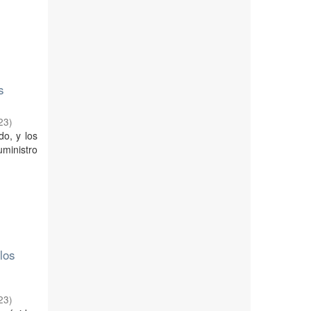
s
23
)
o, y los
uministro
los
23
)