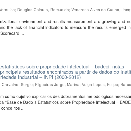
Veronica
;
Douglas Colauto, Romualdo
;
Veneroso Alves da Cunha, Jacq
nizational environment and results measurement are growing and ne
and the lack of financial indicators to measure the results emerged i
 Scorecard ...
statísticos sobre propriedade intelectual – badepi: notas
principais resultados encontrados a partir de dados do Insti
riedade Industrial – INPI (2000-2012)
 Carvalho, Sergio
;
Filgueiras Jorge, Marina
;
Veiga Lopes, Felipe
;
Barce
tem como objetivo explicar os des dobramentos metodológicos necessá
da “Base de Dado s Estatísticos sobre Propriedade Intelectual – BAD
conce itos ...