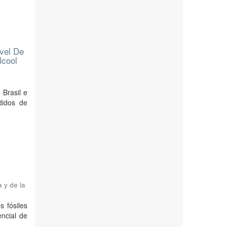
vel De
lcool
 Brasil e
didos de
 y de la
s fósiles
ncial de