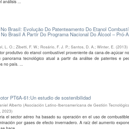
 análisis ...
 No Brasil: Evolução Do Patenteamento Do Etanol Combustí
o Brasil A Partir Do Programa Nacional Do Álcool – Pró-A
l, L. O.
;
Zibetti, F. W.
;
Rosário, F. J. P.
;
Santos, D. A.
;
Winter, E.
(
2013
)
etor produtivo do etanol combustível proveniente da cana-de-açúcar no
eu panorama tecnológico atual a partir da análise de patentes e pe
 no país. ...
motor PT6A-61:Un estudio de sostenibilidad
niel Alberto
(
Asociación Latino-Iberoamericana de Gestión Tecnológica
,
2023
)
oria el sector aéreo ha basado su operación en el uso de combustible
inación por gases de efecto invernadero. A raíz del aumento expone
 se hace ...