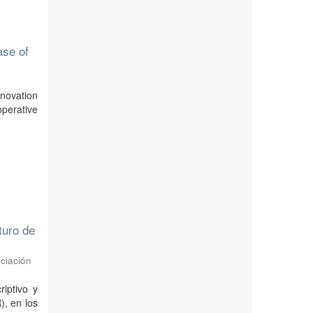
ase of
nnovation
operative
turo de
ciación
riptivo y
), en los