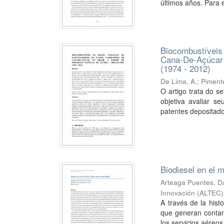
últimos años. Para el
Biocombustíveis
Cana-De-Açúcar N
(1974 - 2012)
De Lima, A.
;
Pimente
O artigo trata do s
objetiva avaliar s
patentes depositados
Biodiesel en el 
Arteaga Puentes, Da
Innovación (ALTEC)
A través de la hist
que generan contam
los servicios aéreos