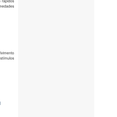
n rápidos
rmedades
lvimento
estímulos
l