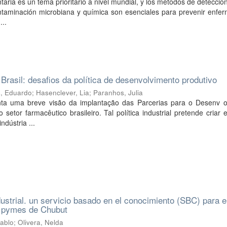
taria es un tema prioritario a nivel mundial, y los métodos de detecció
ontaminación microbiana y química son esenciales para prevenir enfe
...
 Brasil: desafios da política de desenvolvimento produtivo
s, Eduardo
;
Hasenclever, Lia
;
Paranhos, Julia
nta uma breve visão da implantação das Parcerias para o Desenv o
 setor farmacêutico brasileiro. Tal política industrial pretende criar 
ndústria ...
dustrial. un servicio basado en el conocimiento (SBC) para e
s pymes de Chubut
Pablo
;
Olivera, Nelda