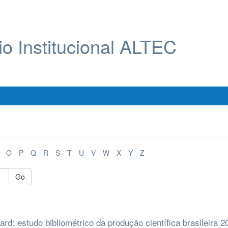
io Institucional ALTEC
O
P
Q
R
S
T
U
V
W
X
Y
Z
Go
rd: estudo bibliométrico da produção científica brasileira 2