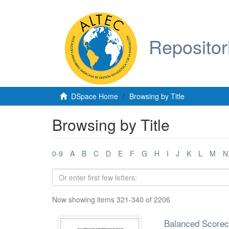
Repositor
DSpace Home
Browsing by Title
Browsing by Title
0-9
A
B
C
D
E
F
G
H
I
J
K
L
M
N
Now showing items 321-340 of 2206
Balanced Scoreca