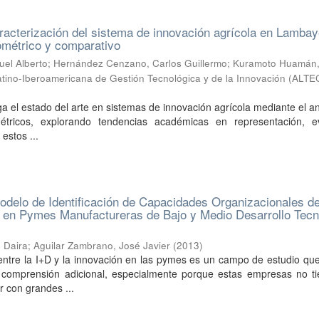
racterización del sistema de innovación agrícola en Lamba
ométrico y comparativo
uel Alberto
;
Hernández Cenzano, Carlos Guillermo
;
Kuramoto Huamán,
atino-Iberoamericana de Gestión Tecnológica y de la Innovación (ALTE
ga el estado del arte en sistemas de innovación agrícola mediante el an
métricos, explorando tendencias académicas en representación, ev
 estos ...
delo de Identificación de Capacidades Organizacionales d
l en Pymes Manufactureras de Bajo y Medio Desarrollo Tecn
 Daira
;
Aguilar Zambrano, José Javier
(
2013
)
entre la I+D y la innovación en las pymes es un campo de estudio qu
y comprensión adicional, especialmente porque estas empresas no ti
r con grandes ...