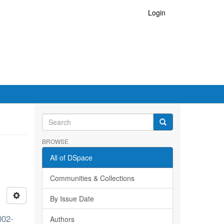
Login
BROWSE
All of DSpace
Communities & Collections
By Issue Date
002-
Authors