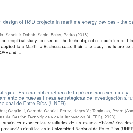
n design of R&D projects in maritime energy devices - the c
ia
;
Sapolnik Dahab, Sonia
;
Balas, Pedro
(
2013
)
s an empirical study focused on the technological co-operation and i
pplied to a Maritime Business case. It aims to study the future co-
OVE and ...
atégica. Estudio bibliométrico de la producción científica y
amiento de nuevas líneas estratégicas de investigación a fu
Nacional de Entre Ríos (UNER)
des
;
Gentiletti, Gerardo Gabriel
;
Pérez, Nancy V.
;
Tomiozzo, Pedro
(
Aso
na de Gestión Tecnológica y de la Innovación (ALTEC)
,
2023
)
 trabajo es exponer los resultados de un estudio bibliométrico desc
 producción científica en la Universidad Nacional de Entre Ríos (UNER