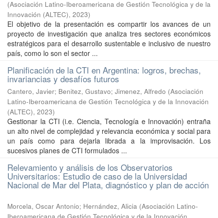
(
Asociación Latino-Iberoamericana de Gestión Tecnológica y de la
Innovación (ALTEC)
,
2023
)
El objetivo de la presentación es compartir los avances de un
proyecto de investigación que analiza tres sectores económicos
estratégicos para el desarrollo sustentable e inclusivo de nuestro
país, como lo son el sector ...
Planificación de la CTI en Argentina: logros, brechas,
invariancias y desafíos futuros
Cantero, Javier
;
Benitez, Gustavo
;
Jimenez, Alfredo
(
Asociación
Latino-Iberoamericana de Gestión Tecnológica y de la Innovación
(ALTEC)
,
2023
)
Gestionar la CTI (i.e. Ciencia, Tecnología e Innovación) entraña
un alto nivel de complejidad y relevancia económica y social para
un país como para dejarla librada a la improvisación. Los
sucesivos planes de CTI formulados ...
Relevamiento y análisis de los Observatorios
Universitarios: Estudio de caso de la Universidad
Nacional de Mar del Plata, diagnóstico y plan de acción
Morcela, Oscar Antonio
;
Hernández, Alicia
(
Asociación Latino-
Iberoamericana de Gestión Tecnológica y de la Innovación