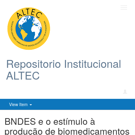
Toggl
navig
Repositorio Institucional
ALTEC
View Item
BNDES e o estímulo à
produção de biomedicamentos