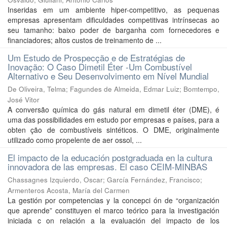
Inseridas em um ambiente hiper-competitivo, as pequenas
empresas apresentam dificuldades competitivas intrínsecas ao
seu tamanho: baixo poder de barganha com fornecedores e
financiadores; altos custos de treinamento de ...
Um Estudo de Prospecção e de Estratégias de
Inovação: O Caso Dimetil Éter -Um Combustível
Alternativo e Seu Desenvolvimento em Nível Mundial
De Oliveira, Telma
;
Fagundes de Almeida, Edmar Luiz
;
Bomtempo,
José Vitor
A conversão química do gás natural em dimetil éter (DME), é
uma das possibilidades em estudo por empresas e países, para a
obten ção de combustíveis sintéticos. O DME, originalmente
utilizado como propelente de aer ossol, ...
El impacto de la educación postgraduada en la cultura
innovadora de las empresas. El caso CEIM-MINBAS
Chassagnes Izquierdo, Oscar
;
García Fernández, Francisco
;
Armenteros Acosta, María del Carmen
La gestión por competencias y la concepci ón de “organización
que aprende” constituyen el marco teórico para la investigación
iniciada c on relación a la evaluación del impacto de los