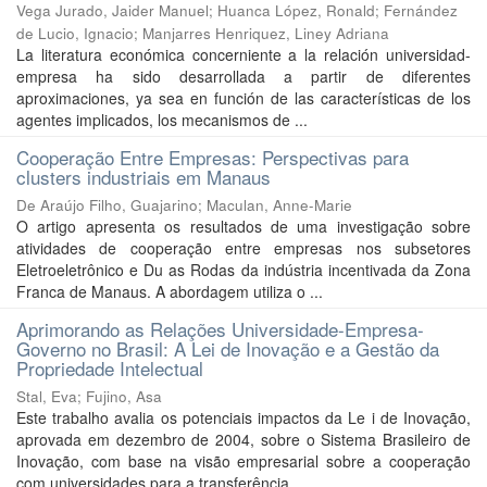
Vega Jurado, Jaider Manuel
;
Huanca López, Ronald
;
Fernández
de Lucio, Ignacio
;
Manjarres Henriquez, Liney Adriana
La literatura económica concerniente a la relación universidad-
empresa ha sido desarrollada a partir de diferentes
aproximaciones, ya sea en función de las características de los
agentes implicados, los mecanismos de ...
Cooperação Entre Empresas: Perspectivas para
clusters industriais em Manaus
De Araújo Filho, Guajarino
;
Maculan, Anne-Marie
O artigo apresenta os resultados de uma investigação sobre
atividades de cooperação entre empresas nos subsetores
Eletroeletrônico e Du as Rodas da indústria incentivada da Zona
Franca de Manaus. A abordagem utiliza o ...
Aprimorando as Relações Universidade-Empresa-
Governo no Brasil: A Lei de Inovação e a Gestão da
Propriedade Intelectual
Stal, Eva
;
Fujino, Asa
Este trabalho avalia os potenciais impactos da Le i de Inovação,
aprovada em dezembro de 2004, sobre o Sistema Brasileiro de
Inovação, com base na visão empresarial sobre a cooperação
com universidades para a transferência ...