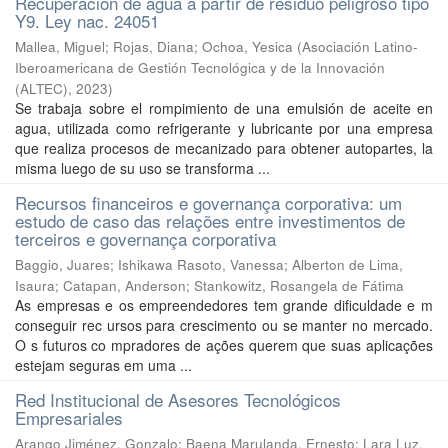
Recuperación de agua a partir de residuo peligroso tipo
Y9. Ley nac. 24051
Mallea, Miguel
;
Rojas, Diana
;
Ochoa, Yesica
(
Asociación Latino-
Iberoamericana de Gestión Tecnológica y de la Innovación
(ALTEC)
,
2023
)
Se trabaja sobre el rompimiento de una emulsión de aceite en
agua, utilizada como refrigerante y lubricante por una empresa
que realiza procesos de mecanizado para obtener autopartes, la
misma luego de su uso se transforma ...
Recursos financeiros e governança corporativa: um
estudo de caso das relações entre investimentos de
terceiros e governança corporativa
Baggio, Juares
;
Ishikawa Rasoto, Vanessa
;
Alberton de Lima,
Isaura
;
Catapan, Anderson
;
Stankowitz, Rosangela de Fátima
As empresas e os empreendedores tem grande dificuldade e m
conseguir rec ursos para crescimento ou se manter no mercado.
O s futuros co mpradores de ações querem que suas aplicações
estejam seguras em uma ...
Red Institucional de Asesores Tecnológicos
Empresariales
Arango Jiménez, Gonzalo
;
Baena Marulanda, Ernesto
;
Lara Luz,