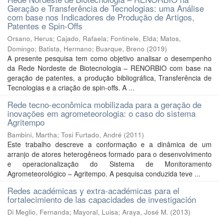
Geração e Transferência de Tecnologias: uma Análise
com base nos Indicadores de Produção de Artigos,
Patentes e Spin-Offs
Orsano, Herus
;
Cajado, Rafaela
;
Fontinele, Elda
;
Matos,
Domingo
;
Batista, Hermano
;
Buarque, Breno
(
2019
)
A presente pesquisa tem como objetivo analisar o desempenho
da Rede Nordeste de Biotecnologia – RENORBIO com base na
geração de patentes, a produção bibliográfica, Transferência de
Tecnologias e a criação de spin-offs. A ...
Rede tecno-econômica mobilizada para a geração de
inovações em agrometeorologia: o caso do sistema
Agritempo
Bambini, Martha
;
Tosi Furtado, André
(
2011
)
Este trabalho descreve a conformação e a dinâmica de um
arranjo de atores heterogêneos formado para o desenvolvimento
e operacionalização do Sistema de Monitoramento
Agrometeorológico – Agritempo. A pesquisa conduzida teve ...
Redes académicas y extra-académicas para el
fortalecimiento de las capacidades de investigación
Di Meglio, Fernanda
;
Mayoral, Luisa
;
Araya, José M.
(
2013
)