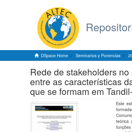
Repositor
DSpace Home
Seminarios y Ponencias
2
Rede de stakeholders no s
entre as características 
que se formam em Tandil-
Este es
formad
Comunic
teórica
funções