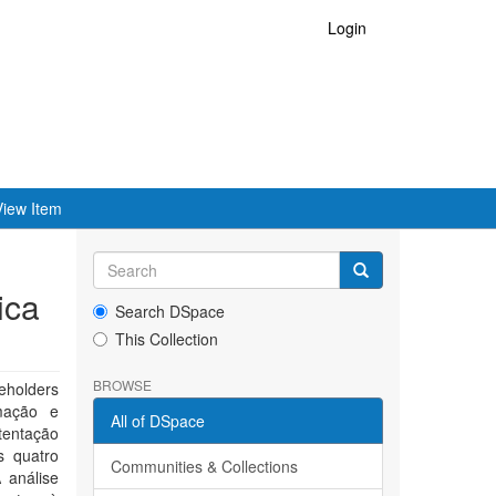
Login
View Item
ica
Search DSpace
This Collection
BROWSE
eholders
mação e
All of DSpace
tentação
s quatro
Communities & Collections
 análise