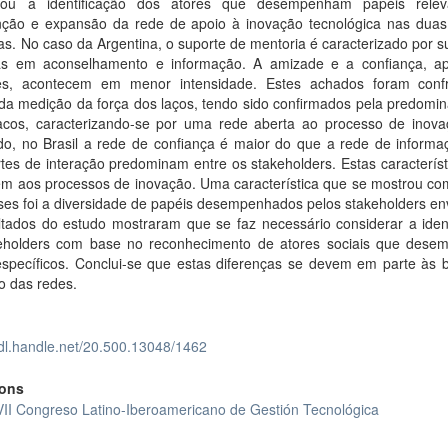
litou a identificação dos atores que desempenham papéis rele
ção e expansão da rede de apoio à inovação tecnológica nas duas
s. No caso da Argentina, o suporte de mentoria é caracterizado por 
s em aconselhamento e informação. A amizade e a confiança, a
es, acontecem em menor intensidade. Estes achados foram conf
da medição da força dos laços, tendo sido confirmados pela predomin
racos, caracterizando-se por uma rede aberta ao processo de inova
ado, no Brasil a rede de confiança é maior do que a rede de informa
rtes de interação predominam entre os stakeholders. Estas caracterís
em aos processos de inovação. Uma característica que se mostrou c
ses foi a diversidade de papéis desempenhados pelos stakeholders en
ltados do estudo mostraram que se faz necessário considerar a ident
eholders com base no reconhecimento de atores sociais que des
específicos. Conclui-se que estas diferenças se devem em parte às 
o das redes.
hdl.handle.net/20.500.13048/1462
ions
VII Congreso Latino-Iberoamericano de Gestión Tecnológica