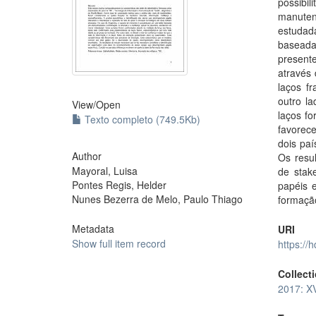
possibi
manuten
estudada
baseada
present
através 
laços f
outro l
View/
Open
laços fo
Texto completo (749.5Kb)
favorec
dois paí
Author
Os resu
Mayoral, Luisa
de stak
Pontes Regis, Helder
papéis 
Nunes Bezerra de Melo, Paulo Thiago
formaçã
Metadata
URI
Show full item record
https://
Collect
2017: X