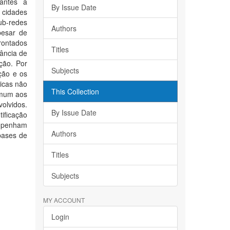
vantes à
By Issue Date
 cidades
sub-redes
Authors
pesar de
rontados
Titles
ância de
ção. Por
Subjects
ção e os
ticas não
This Collection
omum aos
volvidos.
By Issue Date
ificação
empenham
Authors
bases de
Titles
Subjects
MY ACCOUNT
Login