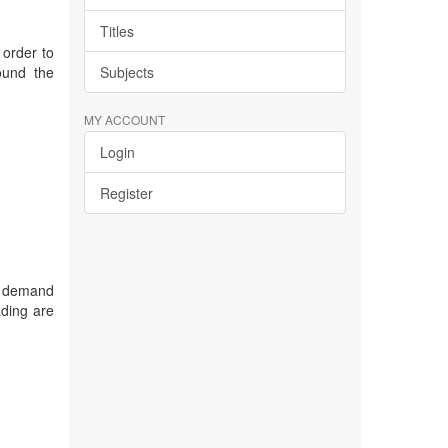
Titles
 order to
ound the
Subjects
MY ACCOUNT
Login
Register
) demand
ading are