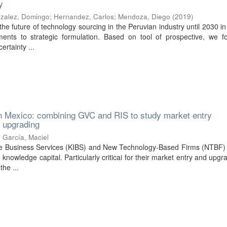
y
zalez, Domingo
;
Hernandez, Carlos
;
Mendoza, Diego
(
2019
)
 the future of technology sourcing in the Peruvian industry until 2030 in
ents to strategic formulation. Based on tool of prospective, we f
ertainty ...
n Mexico: combining GVC and RIS to study market entry
 upgrading
;
García, Maciel
ve Business Services (KIBS) and New Technology-Based Firms (NTBF
 knowledge capital. Particularly criticai for their market entry and upgr
the ...