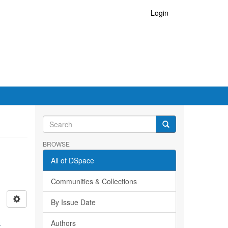
Login
BROWSE
All of DSpace
Communities & Collections
By Issue Date
a
Authors