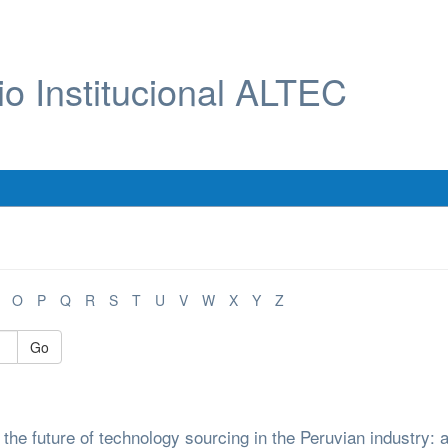
io Institucional ALTEC
O
P
Q
R
S
T
U
V
W
X
Y
Z
Go
the future of technology sourcing in the Peruvian industry: 