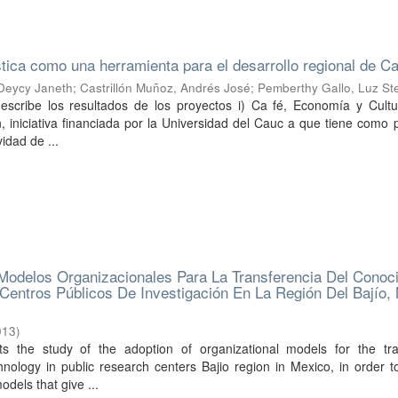
ística como una herramienta para el desarrollo regional de C
Deycy Janeth
;
Castrillón Muñoz, Andrés José
;
Pemberthy Gallo, Luz Ste
describe los resultados de los proyectos i) Ca fé, Economía y Cultu
iniciativa financiada por la Universidad del Cauc a que tiene como 
vidad de ...
Modelos Organizacionales Para La Transferencia Del Conoc
Centros Públicos De Investigación En La Región Del Bajío,
013
)
s the study of the adoption of organizational models for the tra
ology in public research centers Bajio region in Mexico, in order to
dels that give ...