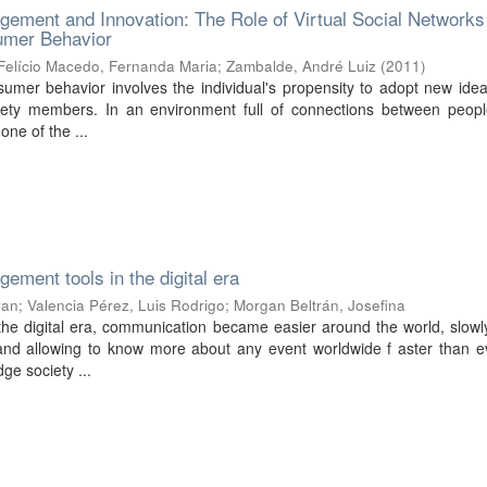
ment and Innovation: The Role of Virtual Social Networks
umer Behavior
Felício Macedo, Fernanda Maria
;
Zambalde, André Luiz
(
2011
)
umer behavior involves the individual's propensity to adopt new idea
iety members. In an environment full of connections between people
ne of the ...
ment tools in the digital era
ran
;
Valencia Pérez, Luis Rodrigo
;
Morgan Beltrán, Josefina
the digital era, communication became easier around the world, slowl
and allowing to know more about any event worldwide f aster than ev
ge society ...