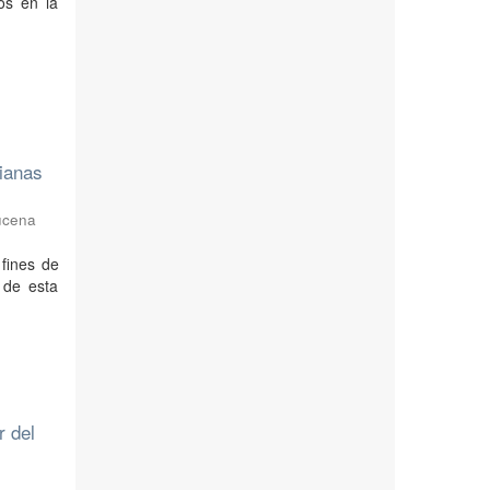
os en la
ianas
ucena
 fines de
 de esta
r del