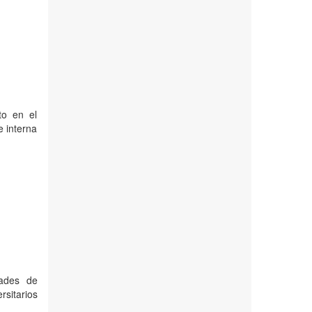
to en el
e interna
dades de
sitarios