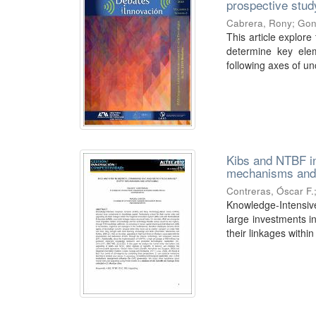
prospective stud
Cabrera, Rony
;
Gon
This article explore
determine key elem
following axes of unc
Kibs and NTBF i
mechanisms and
Contreras, Óscar F.
Knowledge-Intensi
large investments in
their linkages within 