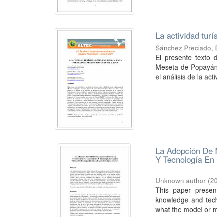
La actividad tur
Sánchez Preciado, 
El presente texto 
Meseta de Popayán, 
el análisis de la acti
La Adopción De 
Y Tecnología En 
Unknown author
(
2
This paper present
knowledge and techn
what the model or mo