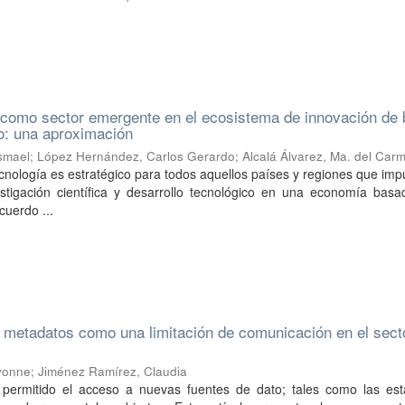
 como sector emergente en el ecosistema de innovación de 
co: una aproximación
Ismael
;
López Hernández, Carlos Gerardo
;
Alcalá Álvarez, Ma. del Car
tecnología es estratégico para todos aquellos países y regiones que imp
estigación científica y desarrollo tecnológico en una economía basa
cuerdo ...
s metadatos como una limitación de comunicación en el sect
Ivonne
;
Jiménez Ramírez, Claudia
 permitido el acceso a nuevas fuentes de dato; tales como las esta