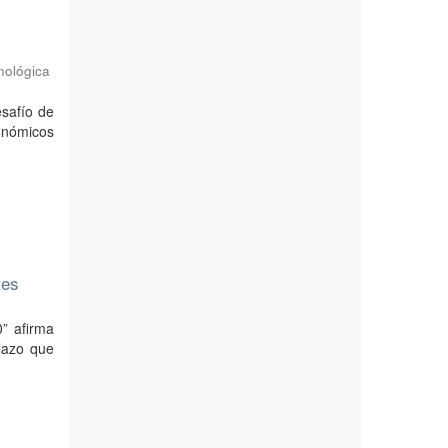
nológica
esafío de
conómicos
tes
” afirma
plazo que