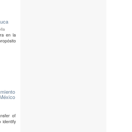
auca
lla
ra en la
propósito
imiento
 México
nsfer of
 identify