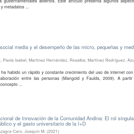
tos gubernamentales abiertos. Este artículo presenta algunos aspect
 y metadatos ...
 social media y el desempeño de las micro, pequeñas y med
, Paola Isabel
;
Martínez Hernández, Rosalba
;
Martínez Rodríguez, Az
 ha habido un rápido y constante crecimiento del uso de internet con
laboración entre las personas (Mangold y Faulds, 2009). A partir
 concepto ...
ional de Innovación de la Comunidad Andina: El rol singula
blico y el gasto universitario de la I+D
Azagra-Caro, Joaquín M.
(
2021
)