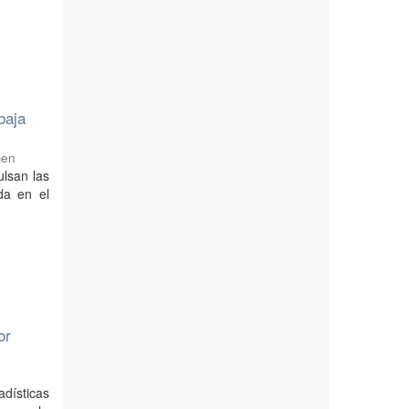
baja
men
ulsan las
da en el
or
dísticas