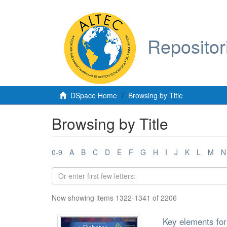
Repositor
DSpace Home
Browsing by Title
Browsing by Title
0-9
A
B
C
D
E
F
G
H
I
J
K
L
M
N
Now showing items 1322-1341 of 2206
Key elements for 