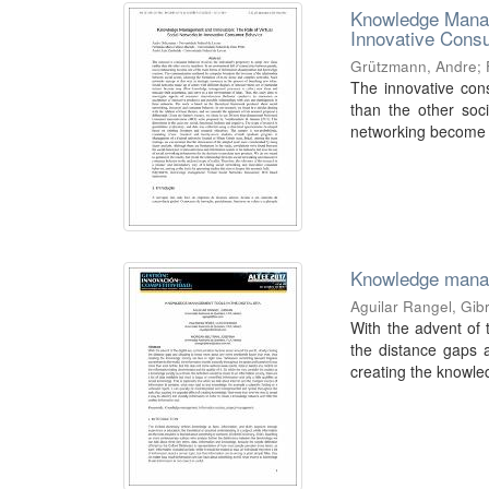
Knowledge Manage
Innovative Cons
Grützmann, Andre
;
The innovative cons
than the other soc
networking become o
Knowledge manage
Aguilar Rangel, Gib
With the advent of 
the distance gaps 
creating the knowled