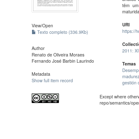
têm um 
maturida
URI
View/
Open
https://
Texto completo (336.9Kb)
Collect
Author
2011: X
Renato de Oliveira Moraes
Fernando José Barbin Laurindo
Temas
Desempe
Metadata
madurez 
Show full item record
gestión 
Except where otherwi
repo/semantics/op