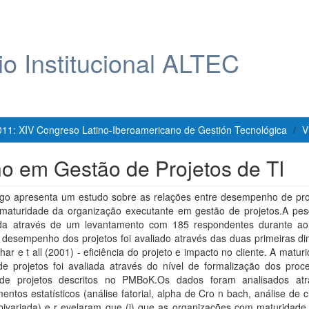
io Institucional ALTEC
011: XIV Congreso Latino-Iberoamericano de Gestión Tecnológica
V
 em Gestão de Projetos de TI
tigo apresenta um estudo sobre as relações entre desempenho de pro
 maturidade da organização executante em gestão de projetos.A pesq
da através de um levantamento com 185 respondentes durante a
 desempenho dos projetos foi avaliado através das duas primeiras d
ar e t all (2001) - eficiência do projeto e impacto no cliente. A matu
de projetos foi avaliada através do nível de formalização dos proc
de projetos descritos no PMBoK.Os dados foram analisados at
entos estatísticos (análise fatorial, alpha de Cro n bach, análise de c
bivariada) e r evelaram que (i) que as organizações com maturidade 