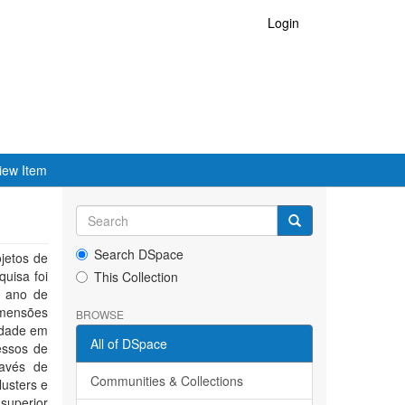
Login
iew Item
Search DSpace
jetos de
uisa foi
This Collection
o ano de
imensões
BROWSE
ridade em
All of DSpace
essos de
ravés de
Communities & Collections
lusters e
superior