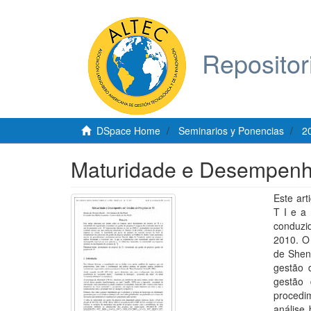
Repositor
DSpace Home
Seminarios y Ponencias
2
Maturidade e Desempenho
Este ar
T I e a
conduzi
2010. O
de Shenh
gestão 
gestão 
procedim
análise 