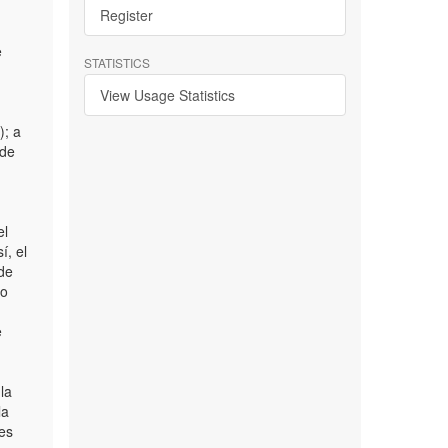
Register
e
STATISTICS
View Usage Statistics
); a
 de
el
í, el
de
lo
e
la
la
nes