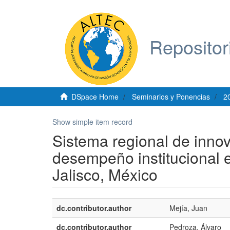
Repositor
DSpace Home
Seminarios y Ponencias
2
Show simple item record
Sistema regional de innov
desempeño institucional e
Jalisco, México
dc.contributor.author
Mejía, Juan
dc.contributor.author
Pedroza, Álvaro