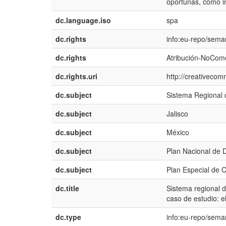
oportunas, como i
dc.language.iso
spa
dc.rights
info:eu-repo/sema
dc.rights
Atribución-NoCome
dc.rights.uri
http://creativecom
dc.subject
Sistema Regional 
dc.subject
Jalisco
dc.subject
México
dc.subject
Plan Nacional de D
dc.subject
Plan Especial de C
dc.title
Sistema regional d
caso de estudio: e
dc.type
info:eu-repo/sema