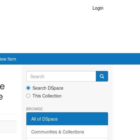
Login
iew Item
de
Search DSpace
e
This Collection
BROWSE
All of DSpace
Communities & Collections