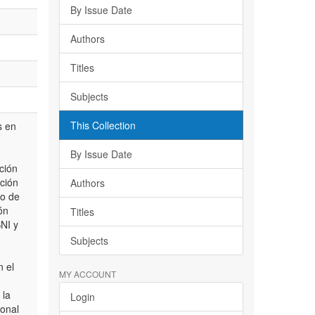
By Issue Date
Authors
Titles
Subjects
This Collection
s en
By Issue Date
ción
ación
Authors
to de
ón
Titles
SNI y
Subjects
 el
MY ACCOUNT
 la
Login
ional