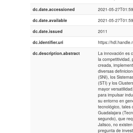
dc.date.accessioned
2021-05-27T01:5
dc.date.available
2021-05-27T01:5
dc.date.issued
2011
dc.identifier.uri
https://hdl.handle
dc.description.abstract
La innovación es 
la competitividad,
creada, implementa
diversas definicio
(SNI), los Sistema
(STI) y los Cluste
mayor versatilidad
para impulsar indu
su entorno en gene
tecnológico, tale
Guadalajara (Tecn
segundo), que req
Jalisco, no existe
pregunta de invest