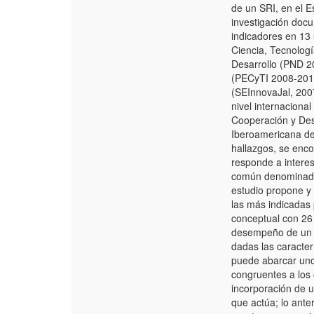
de un SRI, en el E
investigación doc
indicadores en 13 
Ciencia, Tecnologí
Desarrollo (PND 2
(PECyTI 2008-2010 
(SEInnovaJal, 200
nivel internaciona
Cooperación y Des
Iberoamericana de
hallazgos, se enc
responde a interes
común denominador 
estudio propone y 
las más indicadas 
conceptual con 26 
desempeño de un p
dadas las caracter
puede abarcar uno
congruentes a los o
incorporación de u
que actúa; lo ante