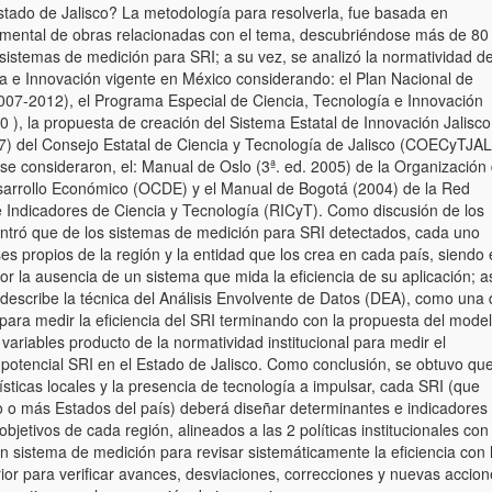
stado de Jalisco? La metodología para resolverla, fue basada en
umental de obras relacionadas con el tema, descubriéndose más de 80
sistemas de medición para SRI; a su vez, se analizó la normatividad d
a e Innovación vigente en México considerando: el Plan Nacional de
007-2012), el Programa Especial de Ciencia, Tecnología e Innovación
), la propuesta de creación del Sistema Estatal de Innovación Jalisco
7) del Consejo Estatal de Ciencia y Tecnología de Jalisco (COECyTJAL
l se consideraron, el: Manual de Oslo (3ª. ed. 2005) de la Organización
arrollo Económico (OCDE) y el Manual de Bogotá (2004) de la Red
 Indicadores de Ciencia y Tecnología (RICyT). Como discusión de los
ontró que de los sistemas de medición para SRI detectados, cada uno
es propios de la región y la entidad que los crea en cada país, siendo 
la ausencia de un sistema que mida la eficiencia de su aplicación; as
describe la técnica del Análisis Envolvente de Datos (DEA), como una 
para medir la eficiencia del SRI terminando con la propuesta del mode
variables producto de la normatividad institucional para medir el
otencial SRI en el Estado de Jalisco. Como conclusión, se obtuvo qu
ísticas locales y la presencia de tecnología a impulsar, cada SRI (que
 o más Estados del país) deberá diseñar determinantes e indicadores
bjetivos de cada región, alineados a las 2 políticas institucionales con 
n sistema de medición para revisar sistemáticamente la eficiencia con 
rior para verificar avances, desviaciones, correcciones y nuevas accio