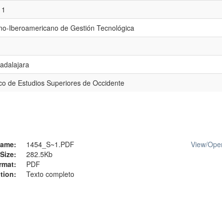
11
no-Iberoamericano de Gestión Tecnológica
adalajara
ico de Estudios Superiores de Occidente
ame:
1454_S~1.PDF
View/
Ope
Size:
282.5Kb
rmat:
PDF
tion:
Texto completo