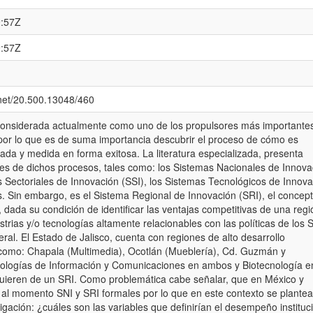
9:57Z
9:57Z
.net/20.500.13048/460
considerada actualmente como uno de los propulsores más importante
 por lo que es de suma importancia descubrir el proceso de cómo es
da y medida en forma exitosa. La literatura especializada, presenta
nes de dichos procesos, tales como: los Sistemas Nacionales de Innova
s Sectoriales de Innovación (SSI), los Sistemas Tecnológicos de Innov
rs. Sin embargo, es el Sistema Regional de Innovación (SRI), el concep
, dada su condición de identificar las ventajas competitivas de una regi
strias y/o tecnologías altamente relacionables con las políticas de los 
ral. El Estado de Jalisco, cuenta con regiones de alto desarrollo
s como: Chapala (Multimedia), Ocotlán (Mueblería), Cd. Guzmán y
ologías de Información y Comunicaciones en ambos y Biotecnología en
uieren de un SRI. Como problemática cabe señalar, que en México y
n al momento SNI y SRI formales por lo que en este contexto se plantea
igación: ¿cuáles son las variables que definirían el desempeño instituc