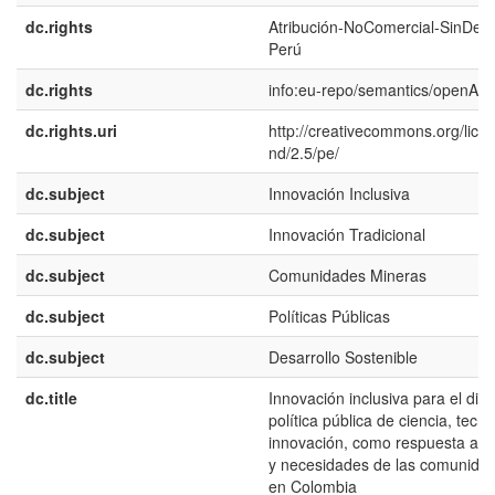
dc.rights
Atribución-NoComercial-SinDeri
Perú
dc.rights
info:eu-repo/semantics/openAc
dc.rights.uri
http://creativecommons.org/lice
nd/2.5/pe/
dc.subject
Innovación Inclusiva
dc.subject
Innovación Tradicional
dc.subject
Comunidades Mineras
dc.subject
Políticas Públicas
dc.subject
Desarrollo Sostenible
dc.title
Innovación inclusiva para el dis
política pública de ciencia, tecn
innovación, como respuesta a l
y necesidades de las comunida
en Colombia