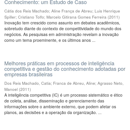
Conhecimento: um Estudo de Caso
Cátia dos Reis Machado
;
Aline França de Abreu
;
Luis Henrique
Spiller
;
Cristiano Tolfo
;
Marcelo Gitirana Gomes Ferreira
(
2011
)
Inovação tem crescido como assunto em debates acadêmicos,
sobretudo diante do contexto de competitividade do mundo dos
negócios. As pesquisas em administração revelam a inovação
como um tema proeminente, e os últimos anos ...
Melhores práticas em processos de inteligência
competitiva e gestão do conhecimento adotadas por
empresas brasileiras
Dos Reis Machado, Catia
;
Franca de Abreu, Aline
;
Agrasso Neto,
Manoel
(
2011
)
A inteligência competitiva (IC) é um processo sistemático e ético
de coleta, análise, disseminação e gerenciamento das
informações sobre o ambiente externo, que podem afetar os
planos, as decisões e a operação da organização. ...