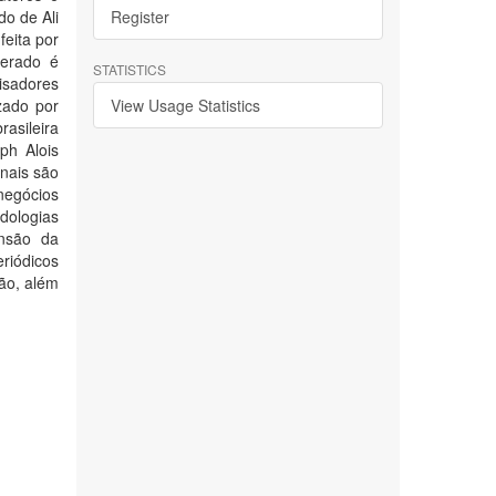
do de Ali
Register
feita por
gerado é
STATISTICS
isadores
zado por
View Usage Statistics
rasileira
ph Alois
nais são
negócios
dologias
ensão da
riódicos
ão, além