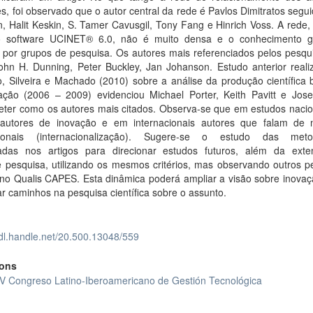
s, foi observado que o autor central da rede é Pavlos Dimitratos segui
, Halit Keskin, S. Tamer Cavusgil, Tony Fang e Hinrich Voss. A rede, 
 software UCINET® 6.0, não é muito densa e o conhecimento 
 por grupos de pesquisa. Os autores mais referenciados pelos pesqu
ohn H. Dunning, Peter Buckley, Jan Johanson. Estudo anterior reali
, Silveira e Machado (2010) sobre a análise da produção científica b
ação (2006 – 2009) evidenciou Michael Porter, Keith Pavitt e Jose
ter como os autores mais citados. Observa-se que em estudos nacio
 autores de inovação e em internacionais autores que falam de 
cionais (internacionalização). Sugere-se o estudo das meto
das nos artigos para direcionar estudos futuros, além da ext
 pesquisa, utilizando os mesmos critérios, mas observando outros pe
 no Qualis CAPES. Esta dinâmica poderá ampliar a visão sobre inovaç
ar caminhos na pesquisa científica sobre o assunto.
hdl.handle.net/20.500.13048/559
ions
IV Congreso Latino-Iberoamericano de Gestión Tecnológica