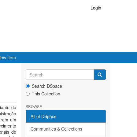
Login
iew Item
Search DSpace
This Collection
BROWSE
iante do
istração
All of DSpace
raram um
ecimento
Communities & Collections
onais de