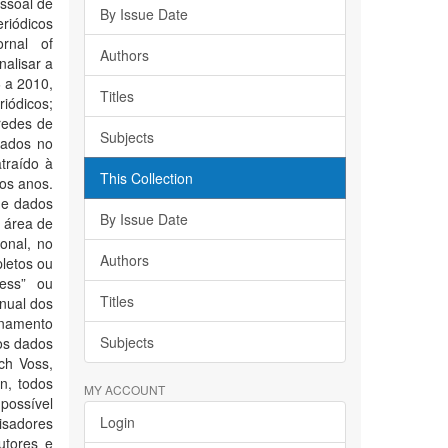
ssoal de
By Issue Date
iódicos
ornal of
Authors
nalisar a
6 a 2010,
Titles
riódicos;
 redes de
Subjects
iados no
traído à
This Collection
os anos.
de dados
By Issue Date
 área de
ional, no
Authors
letos ou
ness” ou
Titles
anual dos
onamento
Subjects
dos dados
ch Voss,
n, todos
MY ACCOUNT
possível
Login
isadores
utores e