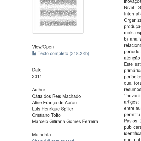
inovaçõ
Nível 
Interna
Organiza
produção
mais esp
b) anali
relacion
View/
Open
período
Texto completo (218.2Kb)
atenção
Este es
Date
primário
2011
periódic
qual for
resumos
Author
“inovaci
Cátia dos Reis Machado
artigos
Aline França de Abreu
entre au
Luis Henrique Spiller
permitiu
Cristiano Tolfo
Pavlos D
Marcelo Gitirana Gomes Ferreira
publica
identif
Metadata
que pub