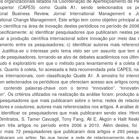
es organizacionais listados na Coordenação de Aperfeiçoamento de Pe
Superior (CAPES) como Qualis A1, sendo selecionados os per
tional Business Review, Jornal International Management e J
tional Change Management. Este artigo tem como objetivo principal a
 científica na área de inovação destes periódicos no período de 200
ecificamente: a) identificar pesquisadores que publicaram nestes pe
sar a produção científica internacional sobre inovação por meio das
amento entre os pesquisadores; c) identificar autores mais referenc
. Justifica-se o interesse pelo tema visto ser um assunto que tem a
 de pesquisadores, tornando-se alvo de debates acadêmicos nos últim
tudo é exploratório em que o método para levantamento é a coleta 
s. Quanto à coleta, foi acessada a lista recomendada pela CAPES, na
os internacionais, com classificação Qualis A1. A amostra foi intenc
am selecionados os periódicos que ofereciam acesso aos artigos comp
 contendo palavras-chave com o termo “innovation”, “innovati
on”. Os critérios utilizados na realização da análise foram: produção 
; pesquisadores que mais publicaram sobre o tema; redes de relaci
tores e coautores; autores mais referenciados nos artigos. A análise 
 identificar os pesquisadores que mais publicaram sendo eles: Hinri
imitratos, S. Tamer Cavusgil, Tony Fang, Ali E. Akgün e Halit Keski
ram três artigos no período entre 2006 a 2010. Além destes, foi 
icar mais 72 pesquisadores que publicaram dois artigos e 293 pesqu
licaram um artigo. No que tange a rede de relacionamento dos a