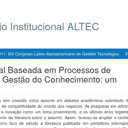
io Institucional ALTEC
011: XIV Congreso Latino-Iberoamericano de Gestión Tecnológica
V
nal Baseada em Processos de
 e Gestão do Conhecimento: um
o tem crescido como assunto em debates acadêmicos, sobretudo d
o de competitividade do mundo dos negócios. As pesquisas em admin
 a inovação como um tema proeminente, e os últimos anos regist
ento da literatura sobre o assunto. Assim, buscou-se ampliar o conh
omo foco de estudo a literatura publicada em periódicos internaci