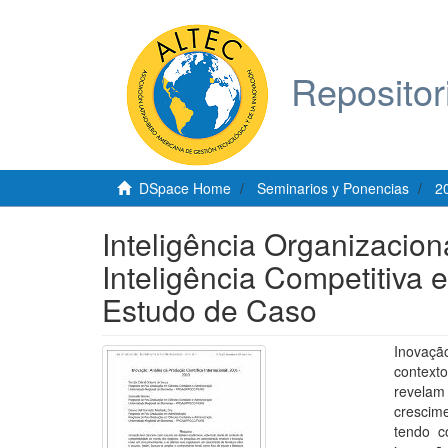
Repositor
DSpace Home
Seminarios y Ponencias
2
Inteligência Organizacio
Inteligência Competitiva
Estudo de Caso
Inovaçã
context
revelam
crescim
tendo c