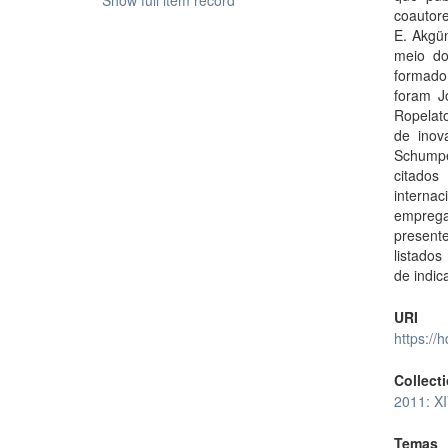
Show full item record
coautore
E. Akgün
meio do
formado
foram J
Ropelato
de inov
Schumpe
citados
interna
emprega
presente
listados
de indic
URI
https://
Collect
2011: X
Temas