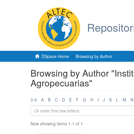
Repositor
DSpace Home
Browsing by Author
Browsing by Author "Insti
Agropecuarias"
0-9
A
B
C
D
E
F
G
H
I
J
K
L
M
N
Now showing items 1-1 of 1