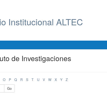
io Institucional ALTEC
tuto de Investigaciones
O
P
Q
R
S
T
U
V
W
X
Y
Z
Go