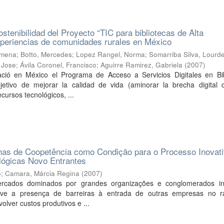
stenibilidad del Proyecto “TIC para bibliotecas de Alta
xperiencias de comunidades rurales en México
imena
;
Botto, Mercedes
;
Lopez Rangel, Norma
;
Somarriba Silva, Lourd
 Jose
;
Ávila Coronel, Francisco
;
Aguirre Ramirez, Gabriela
(
2007
)
ció en México el Programa de Acceso a Servicios Digitales en Bib
jetivo de mejorar la calidad de vida (aminorar la brecha digital d
cursos tecnológicos, ...
as de Coopetência como Condição para o Processo Inovat
ógicas Novo Entrantes
o
;
Camara, Márcia Regina
(
2007
)
cados dominados por grandes organizações e conglomerados ind
lve a presença de barreiras à entrada de outras empresas no 
olver custos produtivos e ...