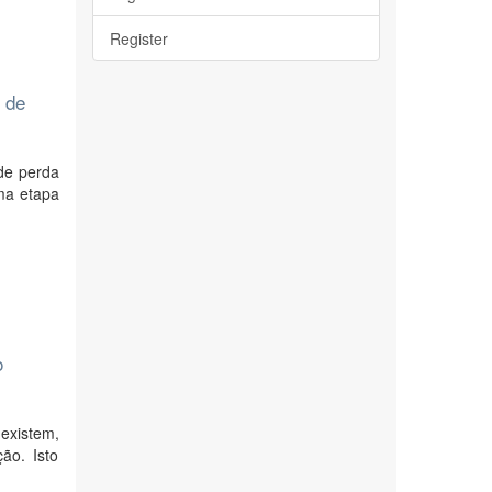
Register
 de
 de perda
uma etapa
o
existem,
ão. Isto