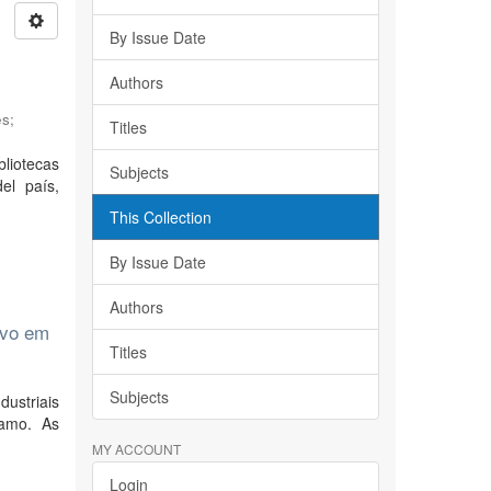
By Issue Date
Authors
es
;
Titles
liotecas
Subjects
el país,
This Collection
By Issue Date
Authors
ivo em
Titles
Subjects
ustriais
ramo. As
MY ACCOUNT
Login