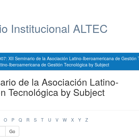
io Institucional ALTEC
007: XII Seminario de la Asociación Latino-Iberoamericana de Gestión 
atino-Iberoamericana de Gestión Tecnológica by Subject
rio de la Asociación Latino-
n Tecnológica by Subject
O
P
Q
R
S
T
U
V
W
X
Y
Z
Go