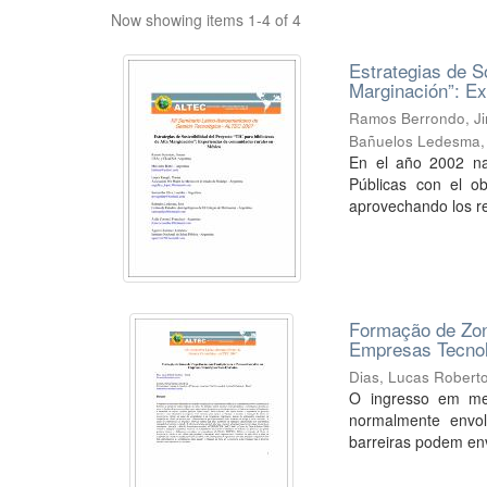
Now showing items 1-4 of 4
Estrategias de So
Marginación”: E
Ramos Berrondo, J
Bañuelos Ledesma,
En el año 2002 na
Públicas con el ob
aprovechando los re
Formação de Zon
Empresas Tecnol
Dias, Lucas Robert
O ingresso em mer
normalmente envo
barreiras podem env