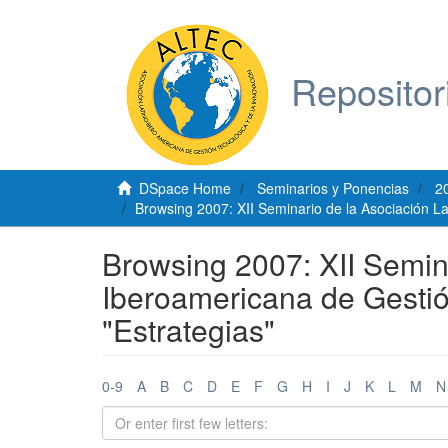
Repositor
DSpace Home
Seminarios y Ponencias
2
Browsing 2007: XII Seminario de la Asociación L
Browsing 2007: XII Semina
Iberoamericana de Gestió
"Estrategias"
0-9
A
B
C
D
E
F
G
H
I
J
K
L
M
N