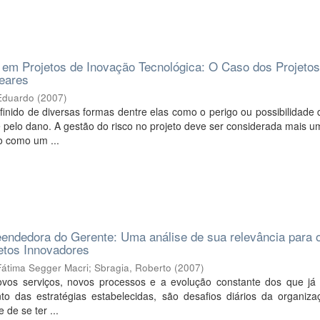
 em Projetos de Inovação Tecnológica: O Caso dos Projetos
leares
 Eduardo
(
2007
)
finido de diversas formas dentre elas como o perigo ou possibilidade
 pelo dano. A gestão do risco no projeto deve ser considerada mais 
o como um ...
endedora do Gerente: Uma análise de sua relevância para 
etos Innovadores
Fátima Segger Macri
;
Sbragia, Roberto
(
2007
)
vos serviços, novos processos e a evolução constante dos que já 
o das estratégias estabelecidas, são desafios diários da organizaç
 de se ter ...