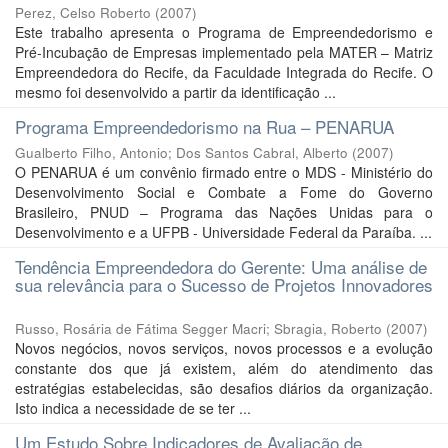
Perez, Celso Roberto
(
2007
)
Este trabalho apresenta o Programa de Empreendedorismo e
Pré-Incubação de Empresas implementado pela MATER – Matriz
Empreendedora do Recife, da Faculdade Integrada do Recife. O
mesmo foi desenvolvido a partir da identificação ...
Programa Empreendedorismo na Rua – PENARUA
Gualberto Filho, Antonio
;
Dos Santos Cabral, Alberto
(
2007
)
O PENARUA é um convênio firmado entre o MDS - Ministério do
Desenvolvimento Social e Combate a Fome do Governo
Brasileiro, PNUD – Programa das Nações Unidas para o
Desenvolvimento e a UFPB - Universidade Federal da Paraíba. ...
Tendência Empreendedora do Gerente: Uma análise de
sua relevância para o Sucesso de Projetos Innovadores
Russo, Rosária de Fátima Segger Macri
;
Sbragia, Roberto
(
2007
)
Novos negócios, novos serviços, novos processos e a evolução
constante dos que já existem, além do atendimento das
estratégias estabelecidas, são desafios diários da organização.
Isto indica a necessidade de se ter ...
Um Estudo Sobre Indicadores de Avaliação de