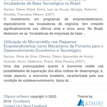
Incubadoras de Base Tecnológica no Brasil
Santos, Gilson Ditzel
;
Dutra, Ivan de Souza
;
Sbragia, Roberto
;
Almeida, Francisco Ribeiro
(
2007
)
O investimento em programas de empreendedorismo,
especialmente nas incubadoras de negócios, tem crescido
significativamente nos últimos vinte e cinco anos. No Brasil,
destacam-se as “incubadoras de empresas de base ...
Utilização do Microcrédito nos Pequenos
Empreendimentos como Mecanismo de Fomento para o
Desenvolvimento Econômico e Tecnológico
Santos, Vilma da Silva
;
Oliveira, Edson Aparecida de Araújo
Querido
;
Krom, Valdevino
;
Prado, Alice Pereira
(
2007
)
Uma das preocupações quanto à economia reside nas
possibilidades de superação dos altos índices de desemprego; e,
neste aspecto, a economia brasileira, caracterizada pela sua
condição de subdesenvolvimento, típica do ...
DSpace software
copyright © 2002-
Theme by
2016
DuraSpace
Contact Us
|
Send Feedback