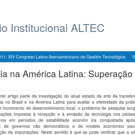
io Institucional ALTEC
011: XIV Congreso Latino-Iberoamericano de Gestión Tecnológica
V
gia na América Latina: Superação
te artigo parte da investigação do atual estado da arte da transfer
ia no Brasil e na América Latina para avaliar a efetividade da prát
e incremento de desenvolvimento local, o problema de pesquisa surg
itações impostas à recepção e à emissão de tecnologia nos países 
nos em períodos de estabilidade econôm ica conquistada apó
os de governos não democráticos e de modelo econômico pau
ição de importações. Neste sentido é que se pode verificar que a ut