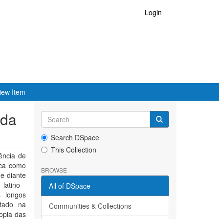
Login
iew Item
 da
Search DSpace
This Collection
ência de
ica como
BROWSE
e diante
latino -
All of DSpace
s longos
tado na
Communities & Collections
opia das