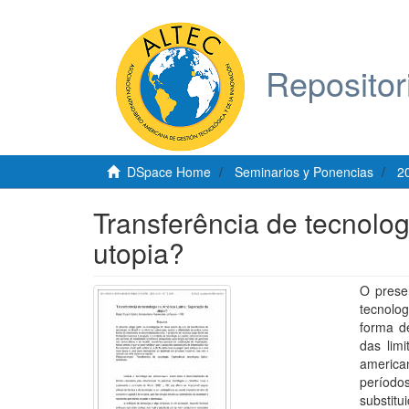
Repositor
DSpace Home
Seminarios y Ponencias
2
Transferência de tecnolo
utopia?
O presen
tecnolog
forma d
das lim
america
períod
substitu