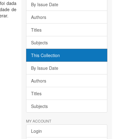
foi dada
By Issue Date
idade de
erar.
Authors
Titles
Subjects
This Collection
By Issue Date
Authors
Titles
Subjects
MY ACCOUNT
Login