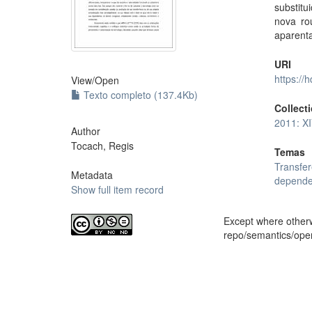
substitu
nova ro
aparent
URI
https://
View/
Open
Texto completo (137.4Kb)
Collect
2011: X
Author
Tocach, Regis
Temas
Transfer
Metadata
depende
Show full item record
Except where otherwi
repo/semantics/op