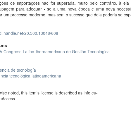
ições de importações não foi superada, muito pelo contrário, à ela 
upagem para adequar - se a uma nova época e uma nova necess
ar um processo moderno, mas sem o sucesso que dela poderia se esp
hdl.handle.net/20.500.13048/608
ions
IV Congreso Latino-Iberoamericano de Gestión Tecnológica
encia de tecnología
ncia tecnológica latinoamericana
se noted, this item's license is described as info:eu-
enAccess