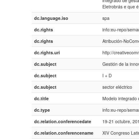
integrado de gest
Eletrobrás e que 
dc.language.iso
spa
dc.rights
info:eu-repo/sema
dc.rights
Atribución-NoCome
dc.rights.uri
http://creativecom
dc.subject
Gestión de la inno
dc.subject
I + D
dc.subject
sector eléctrico
dc.title
Modelo integrado 
dc.type
info:eu-repo/sema
dc.relation.conferencedate
19-21 octubre, 20
dc.relation.conferencename
XIV Congreso Lati