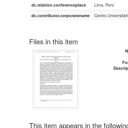
dc.relation.conferenceplace
Lima, Perú
dc.contributor.corporatename
Centro Universitár
Files in this item
N
Fo
Descrip
This item appears in the followin