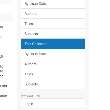
By Issue Date
Authors
Titles
no
Subjects
ua
,
This Collection
By Issue Date
Di
Authors
tão
to
Titles
 de
Subjects
ersas
setor
MY ACCOUNT
Login