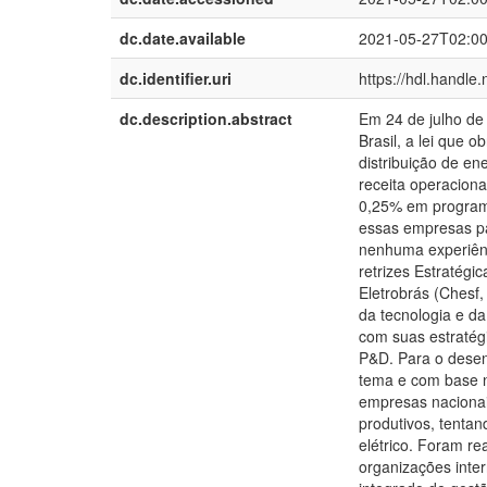
dc.date.available
2021-05-27T02:0
dc.identifier.uri
https://hdl.handle
dc.description.abstract
Em 24 de julho de 
Brasil, a lei que 
distribuição de en
receita operaciona
0,25% em programas
essas empresas pa
nenhuma experiênc
retrizes Estratégi
Eletrobrás (Chesf,
da tecnologia e d
com suas estratég
P&D. Para o desenv
tema e com base ne
empresas nacionai
produtivos, tentan
elétrico. Foram re
organizações inte