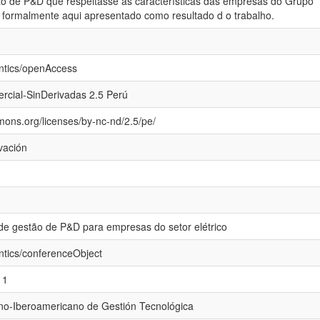
ão de P&D que respeitasse as características das empresas do Grupo
é formalmente aqui apresentado como resultado d o trabalho.
ntics/openAccess
rcial-SinDerivadas 2.5 Perú
mons.org/licenses/by-nc-nd/2.5/pe/
vación
de gestão de P&D para empresas do setor elétrico
ntics/conferenceObject
11
no-Iberoamericano de Gestión Tecnológica