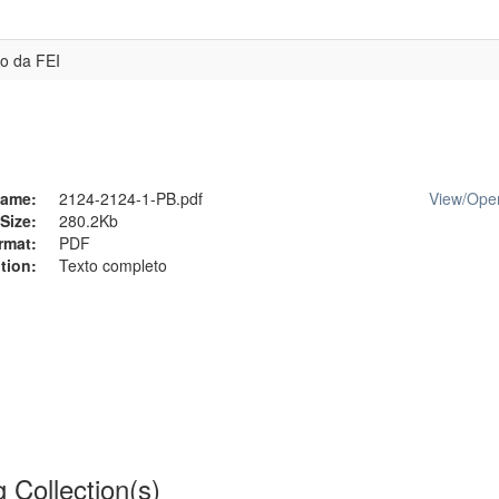
io da FEI
ame:
2124-2124-1-PB.pdf
View/
Ope
Size:
280.2Kb
rmat:
PDF
tion:
Texto completo
g Collection(s)