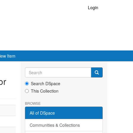
Login
iew Item
or
Search DSpace
This Collection
BROWSE
All of DSpace
Communities & Collections