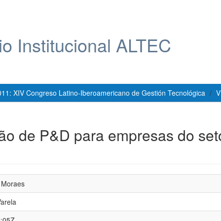
io Institucional ALTEC
011: XIV Congreso Latino-Iberoamericano de Gestión Tecnológica
V
tão de P&D para empresas do set
e Moraes
arela
0:05Z