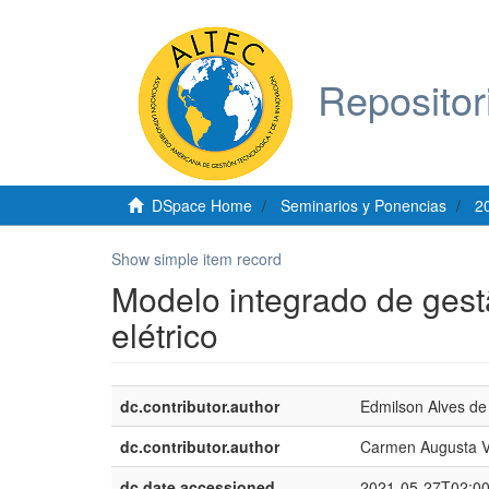
Repositor
DSpace Home
Seminarios y Ponencias
2
Show simple item record
Modelo integrado de ges
elétrico
dc.contributor.author
Edmilson Alves d
dc.contributor.author
Carmen Augusta V
dc.date.accessioned
2021-05-27T02:0