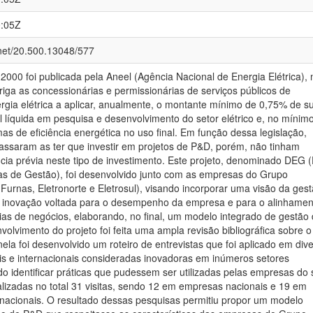
0:05Z
.net/20.500.13048/577
2000 foi publicada pela Aneel (Agência Nacional de Energia Elétrica), 
obriga as concessionárias e permissionárias de serviços públicos de
ergia elétrica a aplicar, anualmente, o montante mínimo de 0,75% de s
l líquida em pesquisa e desenvolvimento do setor elétrico e, no mínimo
 de eficiência energética no uso final. Em função dessa legislação,
ssaram as ter que investir em projetos de P&D, porém, não tinham
ia prévia neste tipo de investimento. Este projeto, denominado DEG (
cas de Gestão), foi desenvolvido junto com as empresas do Grupo
 Furnas, Eletronorte e Eletrosul), visando incorporar uma visão da ges
a inovação voltada para o desempenho da empresa e para o alinhamen
ias de negócios, elaborando, no final, um modelo integrado de gestão
olvimento do projeto foi feita uma ampla revisão bibliográfica sobre o
la foi desenvolvido um roteiro de entrevistas que foi aplicado em div
s e internacionais consideradas inovadoras em inúmeros setores
do identificar práticas que pudessem ser utilizadas pelas empresas do 
alizadas no total 31 visitas, sendo 12 em empresas nacionais e 19 em
rnacionais. O resultado dessas pesquisas permitiu propor um modelo