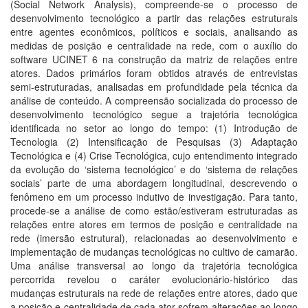
(Social Network Analysis), compreende-se o processo de
desenvolvimento tecnológico a partir das relações estruturais
entre agentes econômicos, políticos e sociais, analisando as
medidas de posição e centralidade na rede, com o auxílio do
software UCINET 6 na construção da matriz de relações entre
atores. Dados primários foram obtidos através de entrevistas
semi-estruturadas, analisadas em profundidade pela técnica da
análise de conteúdo. A compreensão socializada do processo de
desenvolvimento tecnológico segue a trajetória tecnológica
identificada no setor ao longo do tempo: (1) Introdução de
Tecnologia (2) Intensificação de Pesquisas (3) Adaptação
Tecnológica e (4) Crise Tecnológica, cujo entendimento integrado
da evolução do ‘sistema tecnológico’ e do ‘sistema de relações
sociais’ parte de uma abordagem longitudinal, descrevendo o
fenômeno em um processo indutivo de investigação. Para tanto,
procede-se a análise de como estão/estiveram estruturadas as
relações entre atores em termos de posição e centralidade na
rede (imersão estrutural), relacionadas ao desenvolvimento e
implementação de mudanças tecnológicas no cultivo de camarão.
Uma análise transversal ao longo da trajetória tecnológica
percorrida revelou o caráter evolucionário-histórico das
mudanças estruturais na rede de relações entre atores, dado que
a posição e centralidade de cada ator sofrem alterações ao longo