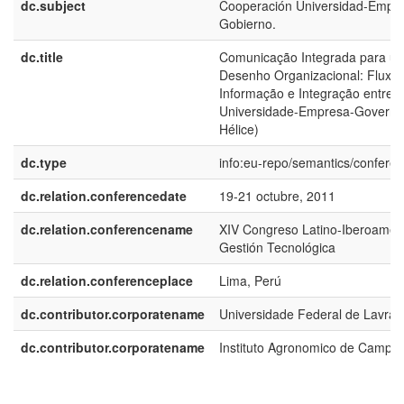
dc.subject
Cooperación Universidad-Empr
Gobierno.
dc.title
Comunicação Integrada para u
Desenho Organizacional: Fluxo
Informação e Integração entre
Universidade-Empresa-Governo 
Hélice)
dc.type
info:eu-repo/semantics/confere
dc.relation.conferencedate
19-21 octubre, 2011
dc.relation.conferencename
XIV Congreso Latino-Iberoamer
Gestión Tecnológica
dc.relation.conferenceplace
Lima, Perú
dc.contributor.corporatename
Universidade Federal de Lavras
dc.contributor.corporatename
Instituto Agronomico de Campin