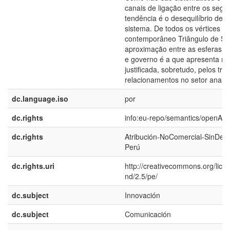
canais de ligação entre os segm
tendência é o desequilíbrio de t
sistema. De todos os vértices d
contemporâneo Triângulo de Sá
aproximação entre as esferas u
e governo é a que apresenta mai
justificada, sobretudo, pelos trad
relacionamentos no setor analis
dc.language.iso
por
dc.rights
info:eu-repo/semantics/openAc
dc.rights
Atribución-NoComercial-SinDeri
Perú
dc.rights.uri
http://creativecommons.org/lice
nd/2.5/pe/
dc.subject
Innovación
dc.subject
Comunicación