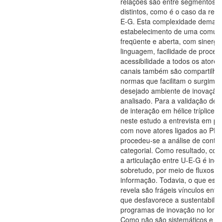
relações são entre segmentos o
distintos, como é o caso da rela
E-G. Esta complexidade deman
estabelecimento de uma comun
freqüente e aberta, com sinergi
linguagem, facilidade de proce
acessibilidade a todos os atores
canais também são compartilha
normas que facilitam o surgime
desejado ambiente de inovação 
analisado. Para a validação de
de interação em hélice tríplice, u
neste estudo a entrevista em p
com nove atores ligados ao PE
procedeu-se a análise de conte
categorial. Como resultado, con
a articulação entre U-E-G é ince
sobretudo, por meio de fluxos d
informação. Todavia, o que este
revela são frágeis vínculos entre
que desfavorece a sustentabili
programas de inovação no long
Como não são sistemáticos e ab