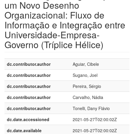
um Novo Desenho
Organizacional: Fluxo de
Informação e Integração entre
Universidade-Empresa-
Governo (Tríplice Hélice)
dc.contributor.author
Aguiar, Cibele
dc.contributor.author
Sugano, Joel
dc.contributor.author
Pereira, Sérgio
dc.contributor.author
Carvalho, Nádia
dc.contributor.author
Tonelli, Dany Flávio
dc.date.accessioned
2021-05-27T02:00:02Z
dc.date.available
2021-05-27T02:00:02Z