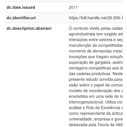
dc.date.issued
2011
dc.identifier.uri
https://hdl.handle.net/20.500.1
dc.description.abstract
O contexto vivido pelas cadeias
agroindustriais tem exigido ada
interações entre setores e seg
manutenção da competitividade
momento de demandas crescen
inovações que tragam soluções 
superação de gargalos, assim 
vantagens competitivas aos dife
das cadeias produtivas. Neste s
presente estudo convida para 
visão sobre o papel da comunic
modelo de coordenação dos ato
envolvidos em uma rede de ino
interorganizacional. Utiliza com
análise o Polo de Excelência do
como representante da articula
universidade, empresa e govern
destacada pela Teoria da Hélice 