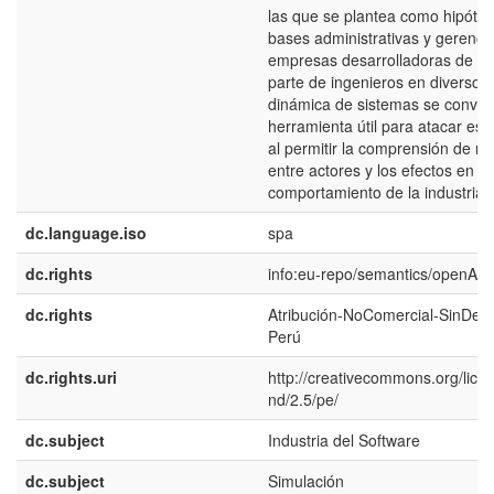
las que se plantea como hipótes
bases administrativas y gerenci
empresas desarrolladoras de so
parte de ingenieros en diverso
dinámica de sistemas se convie
herramienta útil para atacar est
al permitir la comprensión de re
entre actores y los efectos en el
comportamiento de la industria.
dc.language.iso
spa
dc.rights
info:eu-repo/semantics/openAc
dc.rights
Atribución-NoComercial-SinDeri
Perú
dc.rights.uri
http://creativecommons.org/lice
nd/2.5/pe/
dc.subject
Industria del Software
dc.subject
Simulación