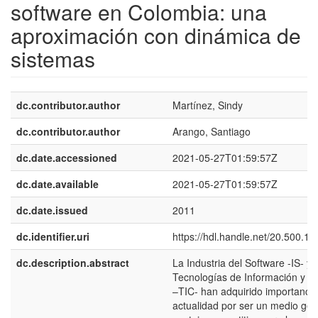
software en Colombia: una
aproximación con dinámica de
sistemas
dc.contributor.author
Martínez, Sindy
dc.contributor.author
Arango, Santiago
dc.date.accessioned
2021-05-27T01:59:57Z
dc.date.available
2021-05-27T01:59:57Z
dc.date.issued
2011
dc.identifier.uri
https://hdl.handle.net/20.500.1
dc.description.abstract
La Industria del Software -IS- y 
Tecnologías de Información y 
–TIC- han adquirido importancia
actualidad por ser un medio ge