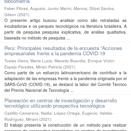
bibliometria
Faber Flôres, Augusto
;
Junior Marini, Marcos
;
Ditzel Santos,
Gilson
(
2021
)
O presente artigo buscou analisar como são retratadas as
incubadoras e os parques tecnológicos na literatura brasileira. A
partir de pesquisa pesquisa explicativa, de análise qualitativa,
baseada no método de pesquisa ...
Perú: Principales resultados de la encuesta “Acciones
empresariales frente a la pandemia COVID-19
Tostes Vieira, Marta Lucia
;
Macedo Buendia, Enrique Víctor
;
Espejo Paredes, Mirian Patricia
(
2021
)
Como parte de un esfuerzo latinoamericano de contribuir a la
adaptación de las empresas frente a la pandemia originada por el
SARS-CoV2 (COVID-19), se destacó la labor del Comité Técnico
del Premio Nacional de Tecnología ...
Planeación en centros de investigación y desarrollo
tecnológico utilizando prospectiva tecnológica
Castillo-Camarena, Nadia
;
López-Ortega, Eugenio
;
Valdés-
Rodríguez, Miriam
(
2021
)
El trabajo presenta la construcción de un método para realizar
procesos de prospectiva tecnológica en centros de investigación