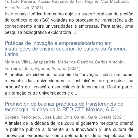
Furtado Pereira, Kássia Rayane
;
Sartori, Rejane
;
Vier Machado,
Hilka Pelizza
(
2021
)
Este ensaio teórico tem como objetivo sugerir práticas de gestão
do conhecimento (GC) voltadas ao processo de transferência de
conhecimento entre universidades e empresas. Para tanto, uma
pesquisa bibliográfica exploratória ...
Práticas de inovação e empreendedorismo em
instituições de ensino superior de países da América
Latina
Morales Vilha, Anapatrícia
;
Medeiros Gambôa,Carlos Antonio
;
Ferreira,Fábio
;
Vigarini, Adriana
(
2021
)
A análise de sistemas nacionais de inovação indica um papel
relevante das universidades e instituições de pesquisa na
produção de inovação, especialmente tecnológica. Doutra parte,
a interação entre universidades e o ...
Promoción de buenas prácticas de transferencia de
tecnología: el caso de la RED OTT México, A.C.
Solleiro Rebolledo, José Luis
;
Ortiz Cantú, Sara Josefa
(
2021
)
A finales de la década de los 2000 el gobierno mexicano orientó
la política pública al fomento a la innovación y una cultura de
innovación empresarial como detonadores de la explotación del