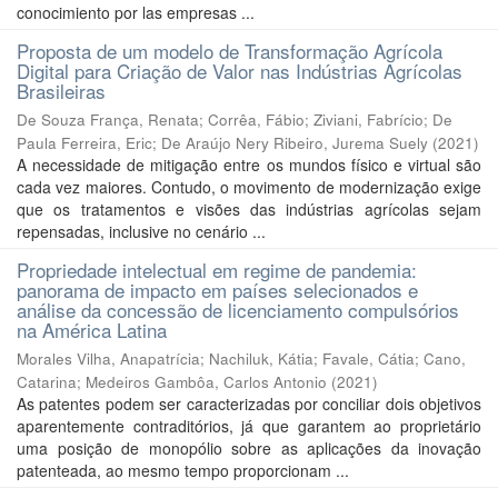
conocimiento por las empresas ...
Proposta de um modelo de Transformação Agrícola
Digital para Criação de Valor nas Indústrias Agrícolas
Brasileiras
De Souza França, Renata
;
Corrêa, Fábio
;
Ziviani, Fabrício
;
De
Paula Ferreira, Eric
;
De Araújo Nery Ribeiro, Jurema Suely
(
2021
)
A necessidade de mitigação entre os mundos físico e virtual são
cada vez maiores. Contudo, o movimento de modernização exige
que os tratamentos e visões das indústrias agrícolas sejam
repensadas, inclusive no cenário ...
Propriedade intelectual em regime de pandemia:
panorama de impacto em países selecionados e
análise da concessão de licenciamento compulsórios
na América Latina
Morales Vilha, Anapatrícia
;
Nachiluk, Kátia
;
Favale, Cátia
;
Cano,
Catarina
;
Medeiros Gambôa, Carlos Antonio
(
2021
)
As patentes podem ser caracterizadas por conciliar dois objetivos
aparentemente contraditórios, já que garantem ao proprietário
uma posição de monopólio sobre as aplicações da inovação
patenteada, ao mesmo tempo proporcionam ...