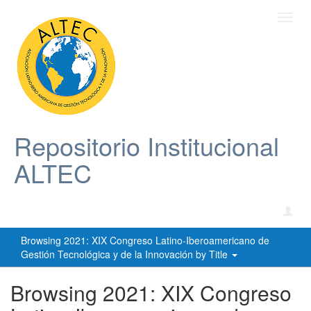
Toggl
navig
Repositorio Institucional
ALTEC
Browsing 2021: XIX Congreso Latino-Iberoamericano de
Gestión Tecnológica y de la Innovación by Title
Browsing 2021: XIX Congreso