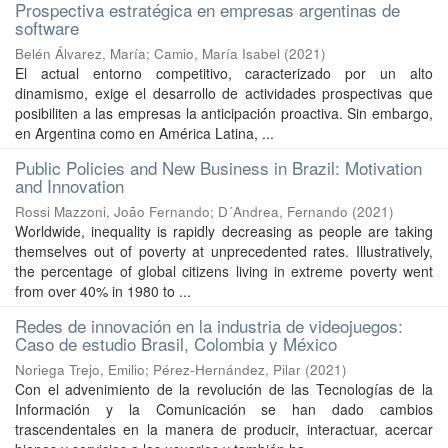
Prospectiva estratégica en empresas argentinas de
software
Belén Álvarez, María
;
Camio, María Isabel
(
2021
)
El actual entorno competitivo, caracterizado por un alto
dinamismo, exige el desarrollo de actividades prospectivas que
posibiliten a las empresas la anticipación proactiva. Sin embargo,
en Argentina como en América Latina, ...
Public Policies and New Business in Brazil: Motivation
and Innovation
Rossi Mazzoni, João Fernando
;
D´Andrea, Fernando
(
2021
)
Worldwide, inequality is rapidly decreasing as people are taking
themselves out of poverty at unprecedented rates. Illustratively,
the percentage of global citizens living in extreme poverty went
from over 40% in 1980 to ...
Redes de innovación en la industria de videojuegos:
Caso de estudio Brasil, Colombia y México
Noriega Trejo, Emilio
;
Pérez-Hernández, Pilar
(
2021
)
Con el advenimiento de la revolución de las Tecnologías de la
Información y la Comunicación se han dado cambios
trascendentales en la manera de producir, interactuar, acercar