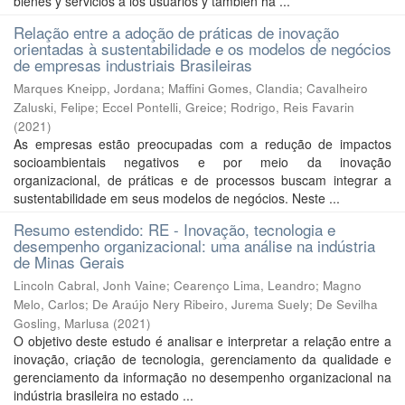
bienes y servicios a los usuarios y también ha ...
Relação entre a adoção de práticas de inovação
orientadas à sustentabilidade e os modelos de negócios
de empresas industriais Brasileiras
Marques Kneipp, Jordana
;
Maffini Gomes, Clandia
;
Cavalheiro
Zaluski, Felipe
;
Eccel Pontelli, Greice
;
Rodrigo, Reis Favarin
(
2021
)
As empresas estão preocupadas com a redução de impactos
socioambientais negativos e por meio da inovação
organizacional, de práticas e de processos buscam integrar a
sustentabilidade em seus modelos de negócios. Neste ...
Resumo estendido: RE - Inovação, tecnologia e
desempenho organizacional: uma análise na indústria
de Minas Gerais
Lincoln Cabral, Jonh Vaine
;
Cearenço Lima, Leandro
;
Magno
Melo, Carlos
;
De Araújo Nery Ribeiro, Jurema Suely
;
De Sevilha
Gosling, Marlusa
(
2021
)
O objetivo deste estudo é analisar e interpretar a relação entre a
inovação, criação de tecnologia, gerenciamento da qualidade e
gerenciamento da informação no desempenho organizacional na
indústria brasileira no estado ...