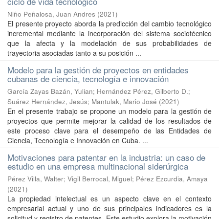
ciclo de vida tecnológico
Niño Peñalosa, Juan Andres
(
2021
)
El presente proyecto aborda la predicción del cambio tecnológico
incremental mediante la incorporación del sistema sociotécnico
que la afecta y la modelación de sus probabilidades de
trayectoria asociadas tanto a su posición ...
Modelo para la gestión de proyectos en entidades
cubanas de ciencia, tecnología e innovación
García Zayas Bazán, Yulian
;
Hernández Pérez, Gilberto D.
;
Suárez Hernández, Jesús
;
Mantulak, Mario José
(
2021
)
En el presente trabajo se propone un modelo para la gestión de
proyectos que permite mejorar la calidad de los resultados de
este proceso clave para el desempeño de las Entidades de
Ciencia, Tecnología e Innovación en Cuba. ...
Motivaciones para patentar en la industria: un caso de
estudio en una empresa multinacional siderúrgica
Pérez Villa, Walter
;
Vigil Berrocal, Miguel
;
Pérez Ezcurdia, Amaya
(
2021
)
La propiedad intelectual es un aspecto clave en el contexto
empresarial actual y uno de sus principales indicadores es la
solicitud y registro de patentes. Este estudio explora la motivación