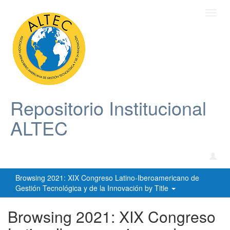
Toggl
navig
Repositorio Institucional
ALTEC
Browsing 2021: XIX Congreso Latino-Iberoamericano de
Gestión Tecnológica y de la Innovación by Title
Browsing 2021: XIX Congreso