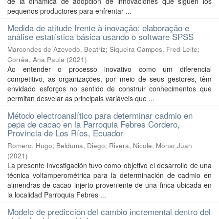
de la dinámica de adopción de innovaciones que siguen los
pequeños productores para enfrentar ...
Medida de atitude frente à inovação: elaboração e
análise estatística básica usando o software SPSS
Marcondes de Azevedo, Beatriz
;
Siqueira Campos, Fred Leite
;
Corrêa, Ana Paula
(
2021
)
Ao entender o processo inovativo como um diferencial
competitivo, as organizações, por meio de seus gestores, têm
envidado esforços no sentido de construir conhecimentos que
permitan desvelar as principais variáveis que ...
Método electroanalítico para determinar cadmio en
pepa de cacao en la Parroquia Febres Cordero,
Provincia de Los Ríos, Ecuador
Romero, Hugo
;
Belduma, Diego
;
Rivera, Nicole
;
Monar,Juan
(
2021
)
La presente investigación tuvo como objetivo el desarrollo de una
técnica voltamperométrica para la determinación de cadmio en
almendras de cacao injerto proveniente de una finca ubicada en
la localidad Parroquia Febres ...
Modelo de predicción del cambio incremental dentro del