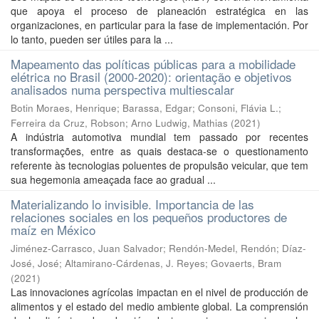
que apoya el proceso de planeación estratégica en las
organizaciones, en particular para la fase de implementación. Por
lo tanto, pueden ser útiles para la ...
Mapeamento das políticas públicas para a mobilidade
elétrica no Brasil (2000-2020): orientação e objetivos
analisados numa perspectiva multiescalar
Botin Moraes, Henrique
;
Barassa, Edgar
;
Consoni, Flávia L.
;
Ferreira da Cruz, Robson
;
Arno Ludwig, Mathias
(
2021
)
A indústria automotiva mundial tem passado por recentes
transformações, entre as quais destaca-se o questionamento
referente às tecnologias poluentes de propulsão veicular, que tem
sua hegemonia ameaçada face ao gradual ...
Materializando lo invisible. Importancia de las
relaciones sociales en los pequeños productores de
maíz en México
Jiménez-Carrasco, Juan Salvador
;
Rendón-Medel, Rendón
;
Díaz-
José, José
;
Altamirano-Cárdenas, J. Reyes
;
Govaerts, Bram
(
2021
)
Las innovaciones agrícolas impactan en el nivel de producción de
alimentos y el estado del medio ambiente global. La comprensión