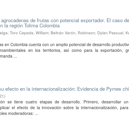
 agrocadenas de frutas con potencial exportador. El caso de
n la región Tolima Colombia
elga
;
Toro Cepeda, William
;
Beltrán Varón, Robinson
;
Dylan Pascual, K
tas en Colombia cuenta con un amplio potencial de desarrollo producti
roambientales en los territorios, así como para la exportación, gr
manda ...
su efecto en la internacionalización: Evidencia de Pymes ch
21
)
ión se tiene cuatro etapas de desarrollo. Primero, desarrollar u
licar el efecto de la innovación sobre la internacionalización, par
ables moderadoras: ...