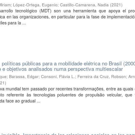
Miriam
;
López-Ortega, Eugenio
;
Castillo-Camarena, Nadia
(
2021
)
rrollo tecnológico (MDT) son una herramienta que apoya el pr
ica en las organizaciones, en particular para la fase de implementació
les para la ...
olíticas públicas para a mobilidade elétrica no Brasil (200
o e objetivos analisados numa perspectiva multiescalar
ique
;
Barassa, Edgar
;
Consoni, Flávia L.
;
Ferreira da Cruz, Robson
;
Ar
021
)
iva mundial tem passado por recentes transformações, entre as quais
to referente às tecnologias poluentes de propulsão veicular, que
 face ao gradual ...
 invisible. Importancia de las relaciones sociales en los pe