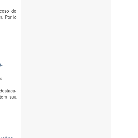
oceso de
n. Por lo
0-
no
 destaca-
 tem sua
queños