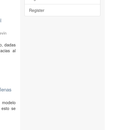
Register
l
evin
vo, dadas
acias al
ilenas
n modelo
a esto se