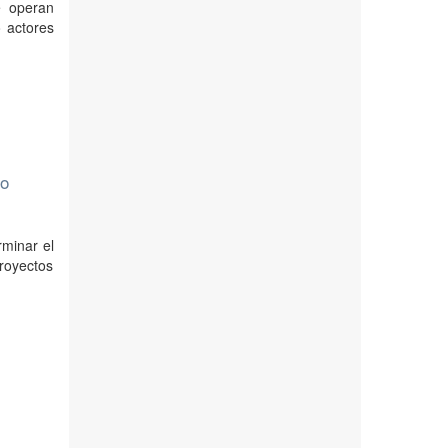
e operan
o actores
co
rminar el
proyectos