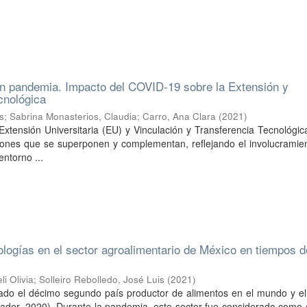
en pandemia. Impacto del COVID-19 sobre la Extensión y
cnológica
es
;
Sabrina Monasterios, Claudia
;
Carro, Ana Clara
(
2021
)
Extensión Universitaria (EU) y Vinculación y Transferencia Tecnológi
iones que se superponen y complementan, reflejando el involucramien
entorno ...
logías en el sector agroalimentario de México en tiempos d
i Olivia
;
Solleiro Rebolledo, José Luis
(
2021
)
ado el décimo segundo país productor de alimentos en el mundo y el
ader, 2020). Durante la pandemia, este sector fue considerado como 