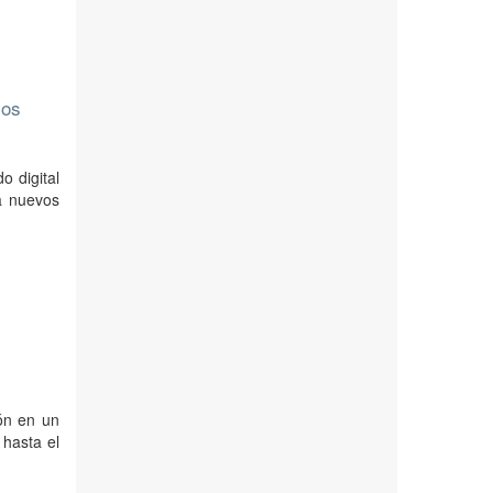
los
o digital
a nuevos
ión en un
 hasta el