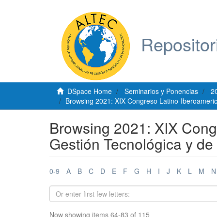
Repositor
DSpace Home
Seminarios y Ponencias
2
Browsing 2021: XIX Congreso Latino-Iberoamerica
Browsing 2021: XIX Cong
Gestión Tecnológica y de 
0-9
A
B
C
D
E
F
G
H
I
J
K
L
M
N
Now showing items 64-83 of 115