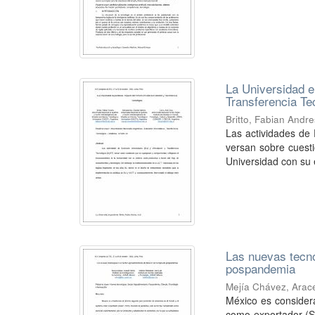
La Universidad 
Transferencia Te
Britto, Fabian Andr
Las actividades de 
versan sobre cuest
Universidad con su 
Las nuevas tecno
pospandemia
Mejía Chávez, Aracel
México es consider
como exportador (S