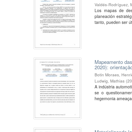
Valdés-Rodríguez, 
Los mapas de desa
planeación estratég
tanto, pueden ser úti
Mapeamento das p
2020): orientaçã
Botin Moraes, Henr
Ludwig, Mathias
(
2
A indústria automot
se o questionamen
hegemonia ameaçada
Materializando lo