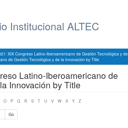
io Institucional ALTEC
021: XIX Congreso Latino-Iberoamericano de Gestión Tecnológica y de
no de Gestión Tecnológica y de la Innovación by Title
reso Latino-Iberoamericano de
la Innovación by Title
O
P
Q
R
S
T
U
V
W
X
Y
Z
Go