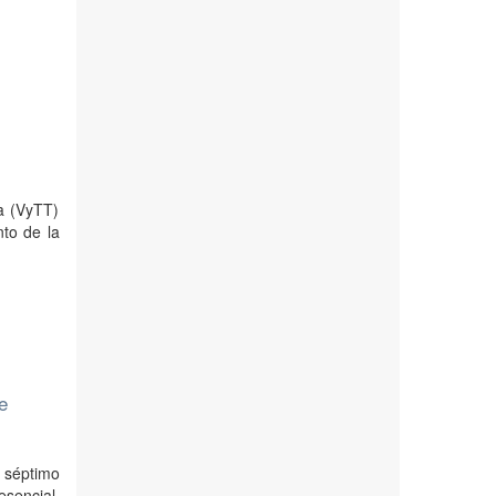
ca (VyTT)
to de la
e
 séptimo
esencial,