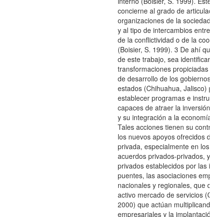
interno (Boisier, S. 1999). Este 
concierne al grado de articulació
organizaciones de la sociedad ci
y al tipo de intercambios entre el
de la conflictividad o de la coop
(Boisier, S. 1999). 3 De ahí que 
de este trabajo, sea identificar l
transformaciones propiciadas en
de desarrollo de los gobiernos d
estados (Chihuahua, Jalisco) pa
establecer programas e instrum
capaces de atraer la inversión i
y su integración a la economía d
Tales acciones tienen su contra
los nuevos apoyos ofrecidos des
privada, especialmente en los 
acuerdos privados-privados, y p
privados establecidos por las ins
puentes, las asociaciones empre
nacionales y regionales, que da
activo mercado de servicios (Ca
2000) que actúan multiplicando 
empresariales y la implantación 