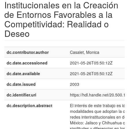
Institucionales en la Creación
de Entornos Favorables a la
Competitividad: Realidad o
Deseo
dc.contributor.author
Casalet, Monica
dc.date.accessioned
2021-05-26T05:50:12Z
dc.date.available
2021-05-26T05:50:12Z
dc.date.issued
2003
dc.identifier.uri
https://hdl.handle.net/20.500.1
dc.description.abstract
El interés de este trabajo es iden
modalidades que adoptan la cre
redes interinstitucionales en do
México: Jalisco y Chihuahua qu
similitudes y diferencias en los 