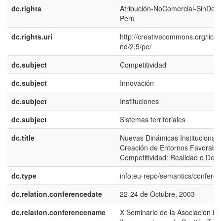
dc.rights
Atribución-NoComercial-SinDeri
Perú
dc.rights.uri
http://creativecommons.org/lice
nd/2.5/pe/
dc.subject
Competitividad
dc.subject
Innovación
dc.subject
Instituciones
dc.subject
Sistemas territoriales
dc.title
Nuevas Dinámicas Institucionale
Creación de Entornos Favorable
Competitividad: Realidad o Des
dc.type
info:eu-repo/semantics/confere
dc.relation.conferencedate
22-24 de Octubre, 2003
dc.relation.conferencename
X Seminario de la Asociación La