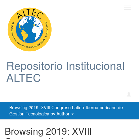
Toggl
navig
Repositorio Institucional
ALTEC
Browsing 2019: XVIII Congreso Latino-Iberoamericano de
Gestión Tecnológica by Author
Browsing 2019: XVIII