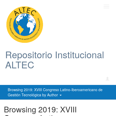
Toggl
navig
Repositorio Institucional
ALTEC
Browsing 2019: XVIII Congreso Latino-Iberoamericano de
Gestión Tecnológica by Author
Browsing 2019: XVIII