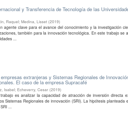
ernacional y Transferencia de Tecnología de las Universidad
tin, Raquel
;
Medina, Lisset
(
2019
)
n agente clave para el avance del conocimiento y la investigación cien
izaciones, también para la innovación tecnológica. En este trabajo se a
idades ...
e empresas extranjeras y Sistemas Regionales de Innovació
cionales. El caso de la empresa Supracafé
z, Isabel
;
Echeverry, Cesar
(
2019
)
 trabajo es analizar la capacidad de atracción de inversión directa e
los Sistemas Regionales de innovación (SRI). La hipótesis planteada 
SRI ...