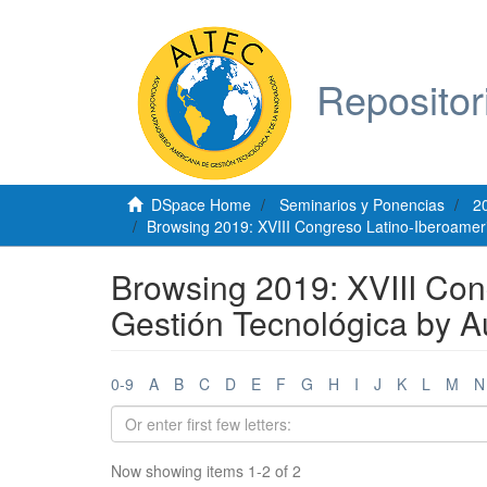
Repositor
DSpace Home
Seminarios y Ponencias
2
Browsing 2019: XVIII Congreso Latino-Iberoamer
Browsing 2019: XVIII Con
Gestión Tecnológica by Au
0-9
A
B
C
D
E
F
G
H
I
J
K
L
M
N
Now showing items 1-2 of 2