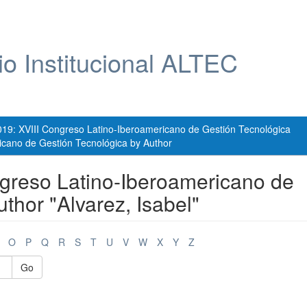
io Institucional ALTEC
019: XVIII Congreso Latino-Iberoamericano de Gestión Tecnológica
icano de Gestión Tecnológica by Author
greso Latino-Iberoamericano de
thor "Alvarez, Isabel"
O
P
Q
R
S
T
U
V
W
X
Y
Z
Go