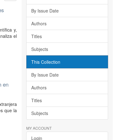
es
By Issue Date
Authors
tífica y,
naliza el
Titles
Subjects
This Collection
By Issue Date
n en
Authors
Titles
xtranjera
es que la
Subjects
MY ACCOUNT
Login