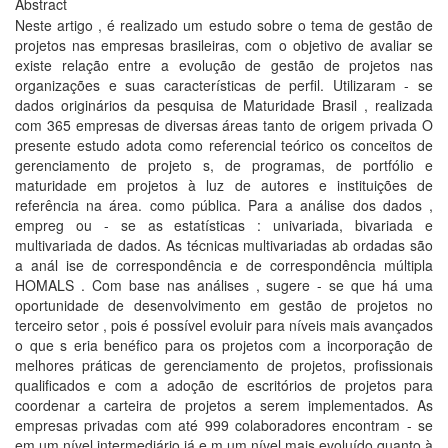
Abstract
Neste artigo , é realizado um estudo sobre o tema de gestão de
projetos nas empresas brasileiras, com o objetivo de avaliar se
existe relação entre a evolução de gestão de projetos nas
organizações e suas características de perfil. Utilizaram - se
dados originários da pesquisa de Maturidade Brasil , realizada
com 365 empresas de diversas áreas tanto de origem privada O
presente estudo adota como referencial teórico os conceitos de
gerenciamento de projeto s, de programas, de portfólio e
maturidade em projetos à luz de autores e instituições de
referência na área. como pública. Para a análise dos dados ,
empreg ou - se as estatísticas : univariada, bivariada e
multivariada de dados. As técnicas multivariadas ab ordadas são
a anál ise de correspondência e de correspondência múltipla
HOMALS . Com base nas análises , sugere - se que há uma
oportunidade de desenvolvimento em gestão de projetos no
terceiro setor , pois é possível evoluir para níveis mais avançados
o que s eria benéfico para os projetos com a incorporação de
melhores práticas de gerenciamento de projetos, profissionais
qualificados e com a adoção de escritórios de projetos para
coordenar a carteira de projetos a serem implementados. As
empresas privadas com até 999 colaboradores encontram - se
em um nível intermediário já e m um nível mais evoluído quanto à