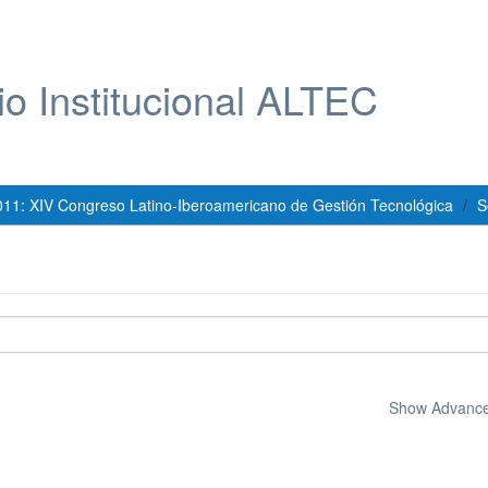
io Institucional ALTEC
011: XIV Congreso Latino-Iberoamericano de Gestión Tecnológica
S
Show Advanced