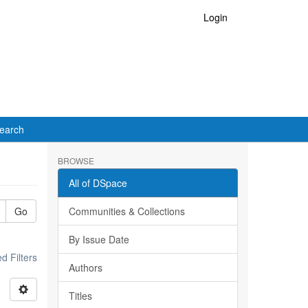
Login
earch
BROWSE
All of DSpace
Go
Communities & Collections
By Issue Date
 Filters
Authors
Titles