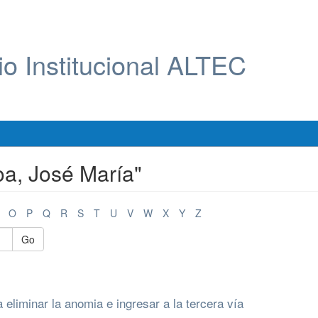
io Institucional ALTEC
a, José María"
O
P
Q
R
S
T
U
V
W
X
Y
Z
Go
 eliminar la anomia e ingresar a la tercera vía