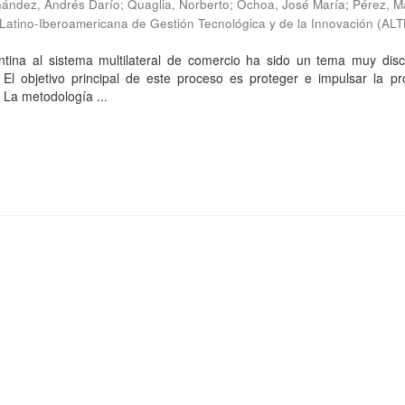
nández, Andrés Darío
;
Quaglia, Norberto
;
Ochoa, José María
;
Pérez, M
 Latino-Iberoamericana de Gestión Tecnológica y de la Innovación (AL
ntina al sistema multilateral de comercio ha sido un tema muy disc
. El objetivo principal de este proceso es proteger e impulsar la p
. La metodología ...