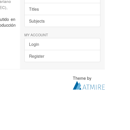
ariano
TEC)
,
Titles
utido en
Subjects
roducción
MY ACCOUNT
Login
Register
Theme by