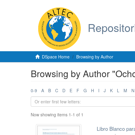
Repositor
DSpace Home
Browsing by Author
Browsing by Author "Ocho
0-9
A
B
C
D
E
F
G
H
I
J
K
L
M
N
Now showing items 1-1 of 1
Libro Blanco para