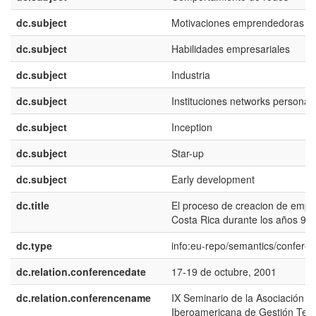
dc.subject
Motivaciones emprendedoras
dc.subject
Habilidades empresariales
dc.subject
Industria
dc.subject
Instituciones networks personal
dc.subject
Inception
dc.subject
Star-up
dc.subject
Early development
dc.title
El proceso de creacion de empr
Costa Rica durante los años 90
dc.type
info:eu-repo/semantics/confere
dc.relation.conferencedate
17-19 de octubre, 2001
dc.relation.conferencename
IX Seminario de la Asociación La
Iberoamericana de Gestión Tec