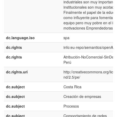
industriales son muy importantes
institucionales son muy acotada
Finalmente el papel de la educ
como influyente para fomentar e
equipo pero muy pobre en el inc
motivaciones Emprendedoras.
dc.language.iso
spa
dc.rights
info:eu-repo/semantics/openAc
dc.rights
Atribución-NoComercial-SinDeri
Perú
dc.rights.uri
http://creativecommons.org/lice
nd/2.5/pe/
dc.subject
Costa Rica
dc.subject
Creación de empresas
dc.subject
Procesos
dc.subject
Comportamiento de redes