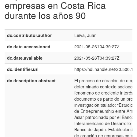
empresas en Costa Rica
durante los años 90
dc.contributor.author
Leiva, Juan
dc.date.accessioned
2021-05-26T04:39:27Z
dc.date.available
2021-05-26T04:39:27Z
dc.identifier.uri
https://hdl.handle.net/20.500.1
dc.description.abstract
El proceso de creación de empr
determinado contexto socioeco
fenomeno de creciente interés. 
documento es parte de un proye
investigación titulado: “Estudio
de Entrepreneurship entre Améri
Asia” patrocinado por el Banco
Interamericano de Desarrollo (BI
Banco de Japón. Estableciendo
de creación de empresas compu