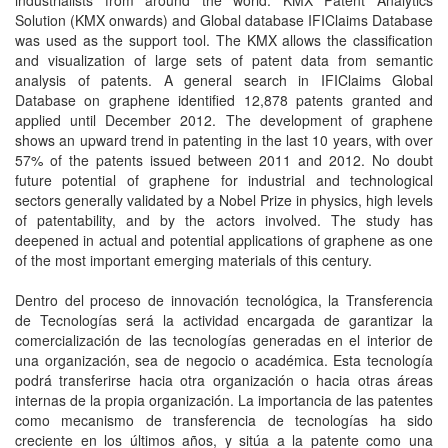
industrialists from around the world. KMX Patent Analytics
Solution (KMX onwards) and Global database IFIClaims Database
was used as the support tool. The KMX allows the classification
and visualization of large sets of patent data from semantic
analysis of patents. A general search in IFIClaims Global
Database on graphene identified 12,878 patents granted and
applied until December 2012. The development of graphene
shows an upward trend in patenting in the last 10 years, with over
57% of the patents issued between 2011 and 2012. No doubt
future potential of graphene for industrial and technological
sectors generally validated by a Nobel Prize in physics, high levels
of patentability, and by the actors involved. The study has
deepened in actual and potential applications of graphene as one
of the most important emerging materials of this century.
Dentro del proceso de innovación tecnológica, la Transferencia
de Tecnologías será la actividad encargada de garantizar la
comercialización de las tecnologías generadas en el interior de
una organización, sea de negocio o académica. Esta tecnología
podrá transferirse hacia otra organización o hacia otras áreas
internas de la propia organización. La importancia de las patentes
como mecanismo de transferencia de tecnologías ha sido
creciente en los últimos años, y sitúa a la patente como una