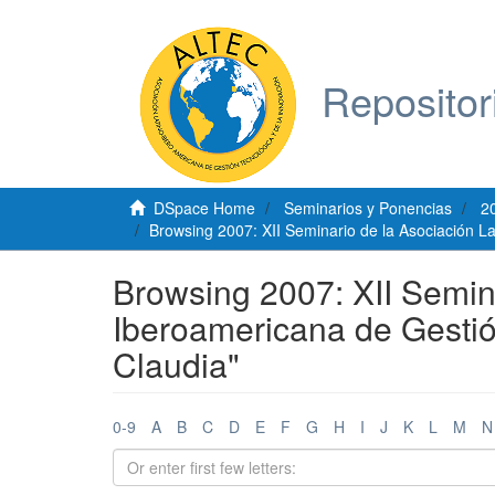
Repositor
DSpace Home
Seminarios y Ponencias
2
Browsing 2007: XII Seminario de la Asociación L
Browsing 2007: XII Semina
Iberoamericana de Gestió
Claudia"
0-9
A
B
C
D
E
F
G
H
I
J
K
L
M
N