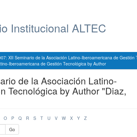
io Institucional ALTEC
007: XII Seminario de la Asociación Latino-Iberoamericana de Gestión 
atino-Iberoamericana de Gestión Tecnológica by Author
rio de la Asociación Latino-
n Tecnológica by Author "Diaz,
O
P
Q
R
S
T
U
V
W
X
Y
Z
Go