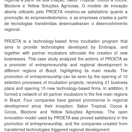
Bioclone e Yellow Soluções Agrícolas. O modelo de inovação
aberta utilizado pelo PROETA mostrou-se satisfatório quanto a
promoção do empreendedorismo, e as empresas criadas a partir
de tecnologias transferidas desencadearam o desenvolvimento
regional.
PROETA is a technology-based firms incubation program that
aims to provide technologies developed by Embrapa, and
together with partner incubators stimulate the creation of new
businesses. This case study analyzed the actions of PROETA as
a promoter of entrepreneurship and regional development in
different regions of Brazil, highlighting its main results. The
promotion of entrepreneurship can be seen by the opening of 10
selection processes of incubation projects, receiving 21 business
plans and opening 15 new technology-based firms. In addition, it
formed a network of 40 partner incubators in the five main regions
in Brazil. Four companies have gained prominence in regional
development since their inception: Sabor Tropical, Cocos &
Cocos, Bioclone and Yellow Soluções Agricolas. The open
innovation model used by PROETA was proved satisfactory in the
promotion of entrepreneurship, and the companies created from
transferred technologies triggered regional development.