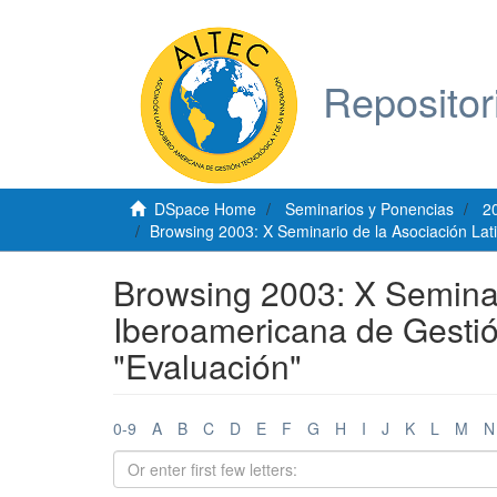
Repositor
DSpace Home
Seminarios y Ponencias
2
Browsing 2003: X Seminario de la Asociación Lat
Browsing 2003: X Seminar
Iberoamericana de Gestió
"Evaluación"
0-9
A
B
C
D
E
F
G
H
I
J
K
L
M
N