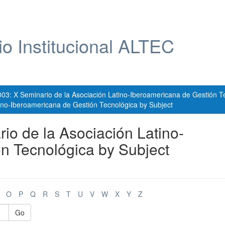
io Institucional ALTEC
003: X Seminario de la Asociación Latino-Iberoamericana de Gestión T
ino-Iberoamericana de Gestión Tecnológica by Subject
io de la Asociación Latino-
n Tecnológica by Subject
O
P
Q
R
S
T
U
V
W
X
Y
Z
Go