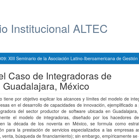
io Institucional ALTEC
009: XIII Seminario de la Asociación Latino-Iberoamericana de Gestión
 el Caso de Integradoras de
 Guadalajara, México
jo tiene por objetivo explicar los alcances y límites del modelo de int
sas en el desarrollo de capacidades de innovación, ejemplificado a 
egradora del sector productor de software ubicada en Guadalajara,
mente el modelo de integradoras, diseñado por los hacedores de 
 en la década de los noventa en México, se formula como estra
ión para la prestación de servicios especializados a las empresas a
 venta, búsqueda de financiamiento); sin embargo, empíricamente se 