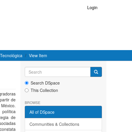
Login
 Tecnológica
View Item
Search DSpace
This Collection
egradoras
partir de
BROWSE
 México.
política
All of DSpace
tegia de
sociadas
Communities & Collections
constata