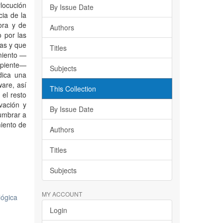
rlocución
By Issue Date
ia de la
ora y de
Authors
o por las
sas y que
Titles
imiento —
cipiente—
Subjects
dica una
are, así
This Collection
 el resto
vación y
By Issue Date
umbrar a
miento de
Authors
Titles
Subjects
MY ACCOUNT
lógica
Login