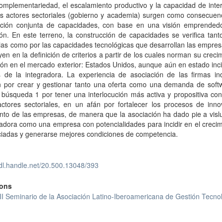
omplementariedad, el escalamiento productivo y la capacidad de inte
os actores sectoriales (gobierno y academia) surgen como consecuenc
cción conjunta de capacidades, con base en una visión emprended
ón. En este terreno, la construcción de capacidades se verifica tant
ias como por las capacidades tecnológicas que desarrollan las empre
yen en la definición de criterios a partir de los cuales norman su crec
ión en el mercado exterior: Estados Unidos, aunque aún en estado in
s de la integradora. La experiencia de asociación de las firmas in
n por crear y gestionar tanto una oferta como una demanda de softw
búsqueda 1 por tener una interlocución más activa y propositiva con
actores sectoriales, en un afán por fortalecer los procesos de inno
nto de las empresas, de manera que la asociación ha dado pie a visl
radora como una empresa con potencialidades para incidir en el creci
ciadas y generarse mejores condiciones de competencia.
hdl.handle.net/20.500.13048/393
ions
II Seminario de la Asociación Latino-Iberoamericana de Gestión Tecno