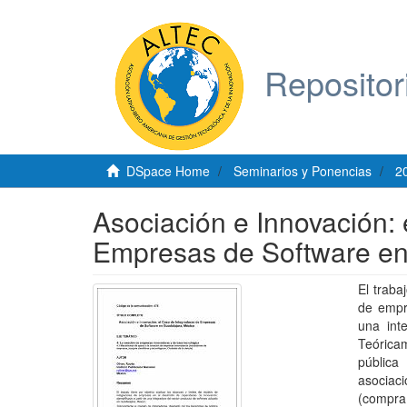
Repositor
DSpace Home
Seminarios y Ponencias
2
Asociación e Innovación:
Empresas de Software en
El traba
de empre
una int
Teórica
pública
asociac
(compra,