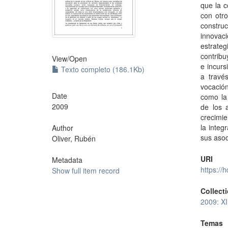
que la c
con otr
constru
innovaci
estrateg
contribu
View/
Open
e incurs
Texto completo (186.1Kb)
a travé
vocació
Date
como la 
2009
de los 
crecimie
la integ
Author
sus aso
Oliver, Rubén
URI
Metadata
https://
Show full item record
Collect
2009: XI
Temas