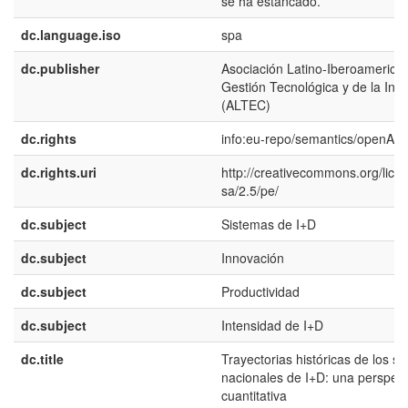
se ha estancado.
dc.language.iso
spa
dc.publisher
Asociación Latino-Iberoamerica
Gestión Tecnológica y de la Inn
(ALTEC)
dc.rights
info:eu-repo/semantics/openAc
dc.rights.uri
http://creativecommons.org/lice
sa/2.5/pe/
dc.subject
Sistemas de I+D
dc.subject
Innovación
dc.subject
Productividad
dc.subject
Intensidad de I+D
dc.title
Trayectorias históricas de los s
nacionales de I+D: una perspect
cuantitativa