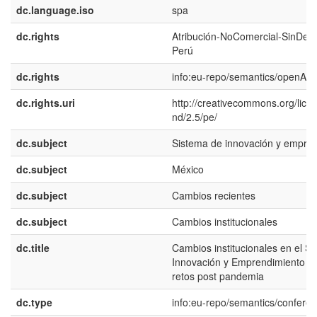
dc.language.iso
spa
dc.rights
Atribución-NoComercial-SinDeri
Perú
dc.rights
info:eu-repo/semantics/openAc
dc.rights.uri
http://creativecommons.org/lice
nd/2.5/pe/
dc.subject
Sistema de innovación y empre
dc.subject
México
dc.subject
Cambios recientes
dc.subject
Cambios institucionales
dc.title
Cambios institucionales en el S
Innovación y Emprendimiento en
retos post pandemia
dc.type
info:eu-repo/semantics/confere