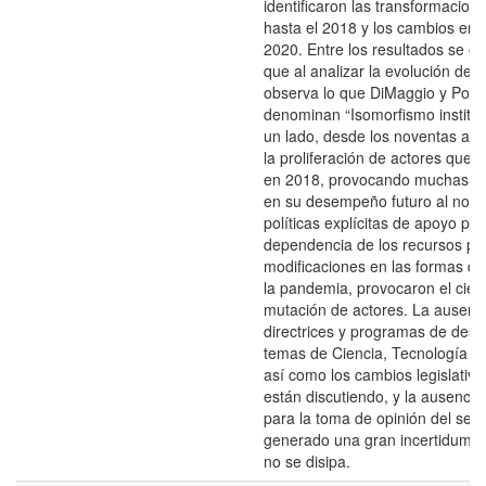
identificaron las transformacion
hasta el 2018 y los cambios en é
2020. Entre los resultados se ob
que al analizar la evolución del
observa lo que DiMaggio y Powe
denominan “Isomorfismo instituc
un lado, desde los noventas al 
la proliferación de actores que d
en 2018, provocando muchas in
en su desempeño futuro al no c
políticas explícitas de apoyo públ
dependencia de los recursos púb
modificaciones en las formas de
la pandemia, provocaron el cier
mutación de actores. La ausenc
directrices y programas de desar
temas de Ciencia, Tecnología e 
así como los cambios legislativ
están discutiendo, y la ausencia
para la toma de opinión del sec
generado una gran incertidumb
no se disipa.