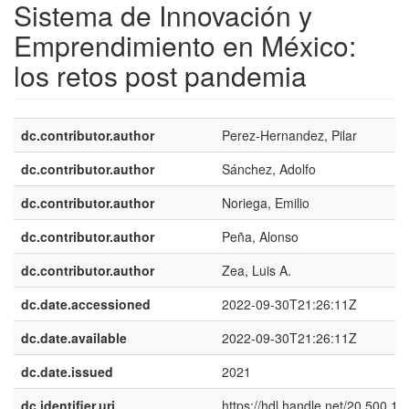
Sistema de Innovación y
Emprendimiento en México:
los retos post pandemia
dc.contributor.author
Perez-Hernandez, Pilar
dc.contributor.author
Sánchez, Adolfo
dc.contributor.author
Noriega, Emilio
dc.contributor.author
Peña, Alonso
dc.contributor.author
Zea, Luis A.
dc.date.accessioned
2022-09-30T21:26:11Z
dc.date.available
2022-09-30T21:26:11Z
dc.date.issued
2021
dc.identifier.uri
https://hdl.handle.net/20.500.1