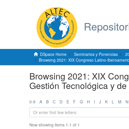
Repositor
DSpace Home
Seminarios y Ponencias
2
Browsing 2021: XIX Congreso Latino-Iberoameric
Browsing 2021: XIX Cong
Gestión Tecnológica y de
0-9
A
B
C
D
E
F
G
H
I
J
K
L
M
N
Now showing items 1-1 of 1