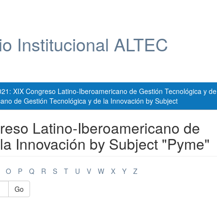
io Institucional ALTEC
021: XIX Congreso Latino-Iberoamericano de Gestión Tecnológica y de
ano de Gestión Tecnológica y de la Innovación by Subject
reso Latino-Iberoamericano de
 la Innovación by Subject "Pyme"
O
P
Q
R
S
T
U
V
W
X
Y
Z
Go