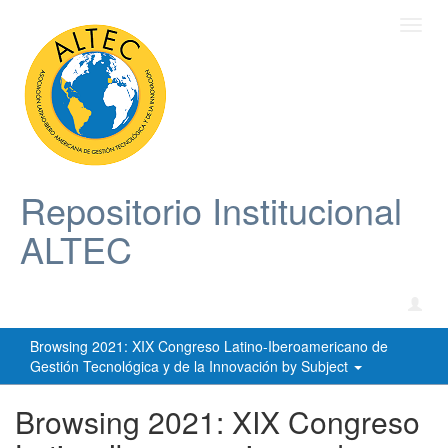
Toggl
navig
Repositorio Institucional
ALTEC
Browsing 2021: XIX Congreso Latino-Iberoamericano de
Gestión Tecnológica y de la Innovación by Subject
Browsing 2021: XIX Congreso