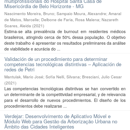
multiprofissionais do Hospital Santa Casa de
Misericórdia de Belo Horizonte - MG
Nascimento Moreira, Bruno
;
Sampaio Moura, Alexandre
;
Amaral
de Matos, Marcelle
;
Delbone de Faria, Rosa Malena
;
Nazareth
Soares, Aleida
(
2021
)
Estima-se alta prevalência de burnout em residentes médicos
brasileiros, atingindo cerca de 50% dessa população. O objetivo
deste trabalho é apresentar os resultados preliminares da análise
de viabilidade e acurácia do ...
Validación de un procedimiento para determinar
competencias tecnológicas distintivas – Aplicación de
redes de Petri
Mantulak, Mario José
;
Sofía Nelli, Silvana
;
Bresciani, Julio Cesar
(
2021
)
Las competencias tecnológicas distintivas se han convertido en
un determinante de la competitividad empresarial, y de relevancia
para el desarrollo de nuevos procedimientos. El diseño de los
procedimientos debe realizarse ...
Verdejar: Desenvolvimento de Aplicativo Móvel e
Módulo Web para Gestão da Arborização Urbana no
Âmbito das Cidades Inteligentes