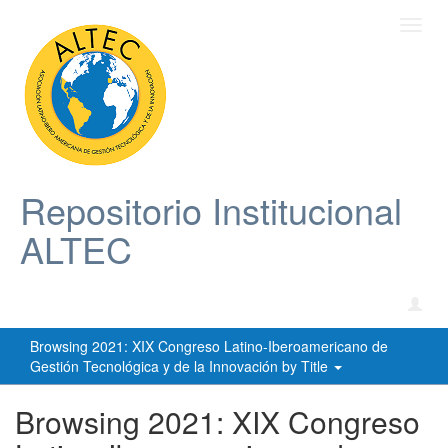
Toggl
navig
Repositorio Institucional
ALTEC
Browsing 2021: XIX Congreso Latino-Iberoamericano de
Gestión Tecnológica y de la Innovación by Title
Browsing 2021: XIX Congreso