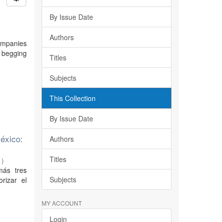
By Issue Date
Authors
companies
re begging
Titles
Subjects
This Collection
By Issue Date
éxico:
Authors
Titles
1
)
más tres
Subjects
rizar el
MY ACCOUNT
Login