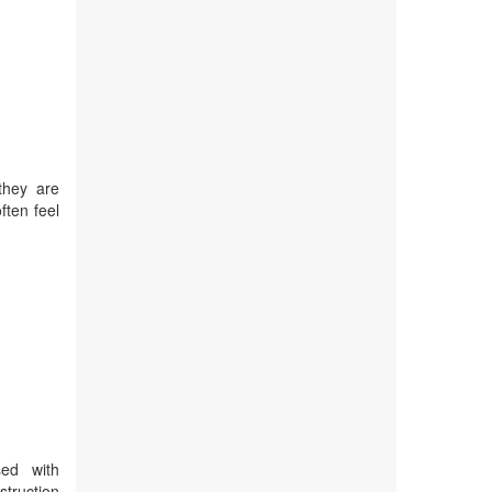
they are
ften feel
sed with
struction