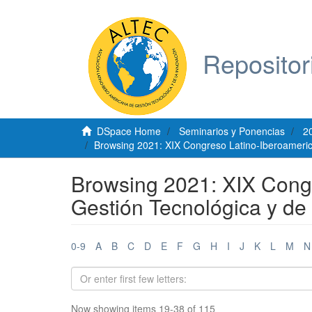
Repositor
DSpace Home
Seminarios y Ponencias
2
Browsing 2021: XIX Congreso Latino-Iberoamerica
Browsing 2021: XIX Cong
Gestión Tecnológica y de 
0-9
A
B
C
D
E
F
G
H
I
J
K
L
M
N
Now showing items 19-38 of 115