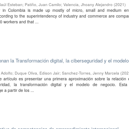
Raúl Esteban
;
Patiño, Juan Camilo
;
Valencia, Jhoany Alejandro
(
2021
)
try in Colombia is made up mostly of micro, small and medium ent
ording to the superintendency of industry and commerce are compan
0 workers and that ...
nan la Transformación digital, la ciberseguridad y el modelo
 Adolfo
;
Duque Oliva, Edison Jair
;
Sanchez-Torres, Jenny Marcela
(
202
e artículo es presentar una primera aproximación sobre la relación 
uridad, la transformación digital y el modelo de negocio. Esta
a partir de los ...
activo de competencias de emprendimiento internacional