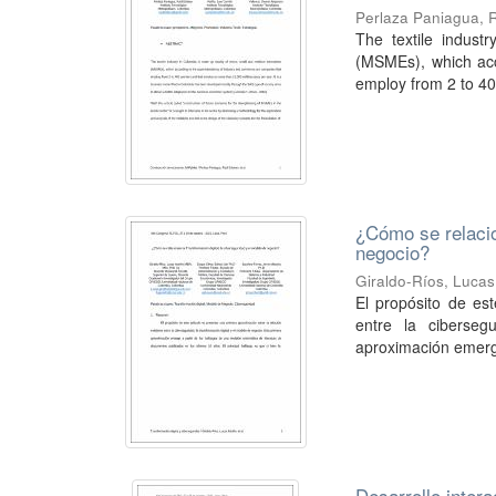
Perlaza Paniagua, 
The textile indus
(MSMEs), which acc
employ from 2 to 40
¿Cómo se relacio
negocio?
Giraldo-Ríos, Lucas
El propósito de est
entre la ciberseg
aproximación emerge 
Desarrollo inter