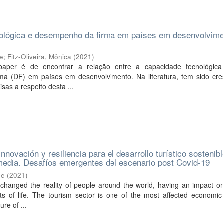
ológica e desempenho da firma em países em desenvolvime
e
ge
;
Fitz-Oliveira, Mônica
(
2021
)
paper é de encontrar a relação entre a capacidade tecnológic
a (DF) em países em desenvolvimento. Na literatura, tem sido cre
sas a respeito desta ...
novación y resiliencia para el desarrollo turístico sostenib
media. Desafíos emergentes del escenario post Covid-19
ne
(
2021
)
 changed the reality of people around the world, having an impact o
s of life. The tourism sector is one of the most affected economic 
ure of ...