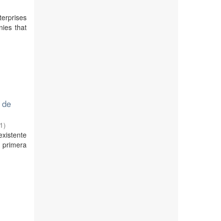
erprises
ies that
 de
1
)
existente
 primera