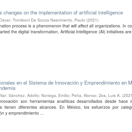
 changes on the implementation of artificial intelligence
 Oscar
;
Tromboni De Souza Nascimento, Paulo
(
2021
)
rmation process is a phenomenon that will affect all organizations. In 
rted the digital transformation, Artificial Intelligence (AI) initiatives a
ionales en el Sistema de Innovación y Emprendimiento en M
andemia
ilar
;
Sánchez, Adolfo
;
Noriega, Emilio
;
Peña, Alonso
;
Zea, Luis A.
(
202
nnovación son herramientas analíticas desarrollados desde hace 
s tienen diferentes alcances. En México, los esfuerzos por catego
ón y emprendimiento ...