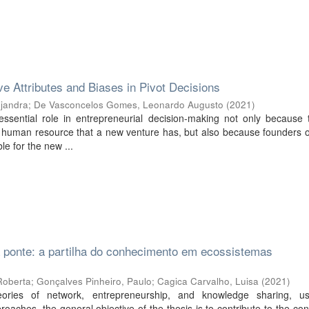
ve Attributes and Biases in Pivot Decisions
ejandra
;
De Vasconcelos Gomes, Leonardo Augusto
(
2021
)
ssential role in entrepreneurial decision-making not only because 
 human resource that a new venture has, but also because founders o
le for the new ...
 ponte: a partilha do conhecimento em ecossistemas
Roberta
;
Gonçalves Pinheiro, Paulo
;
Cagica Carvalho, Luisa
(
2021
)
ories of network, entrepreneurship, and knowledge sharing, u
proaches, the general objective of the thesis is to contribute to the con