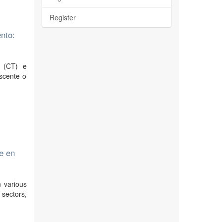
Register
nto:
a (CT) e
scente o
le en
n various
sectors,