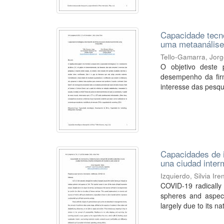
Capacidade tecn
uma metaanális
Tello-Gamarra, Jor
O objetivo deste 
desempenho da firm
interesse das pesqui
Capacidades de in
una ciudad inter
Izquierdo, Silvia Ire
COVID-19 radically
spheres and aspect
largely due to its nat