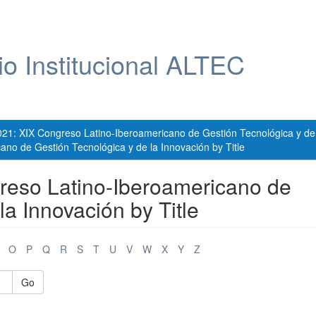
io Institucional ALTEC
021: XIX Congreso Latino-Iberoamericano de Gestión Tecnológica y de
no de Gestión Tecnológica y de la Innovación by Title
reso Latino-Iberoamericano de
la Innovación by Title
O
P
Q
R
S
T
U
V
W
X
Y
Z
Go