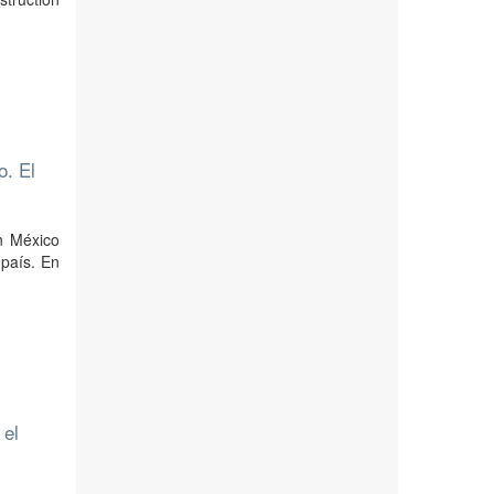
o. El
n México
 país. En
 el