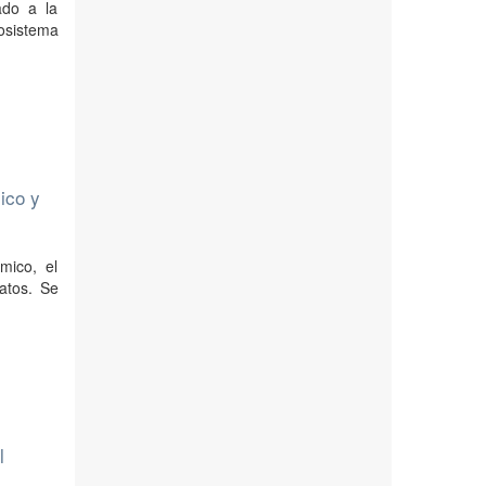
ado a la
osistema
mico y
mico, el
atos. Se
l