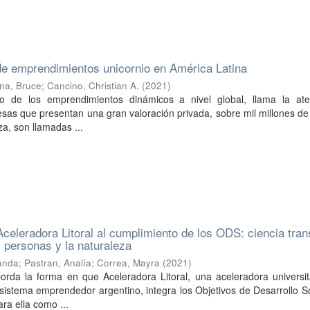
de emprendimientos unicornio en América Latina
na, Bruce
;
Cancino, Christian A.
(
2021
)
to de los emprendimientos dinámicos a nivel global, llama la ate
as que presentan una gran valoración privada, sobre mil millones de
za, son llamadas ...
celeradora Litoral al cumplimiento de los ODS: ciencia tran
s personas y la naturaleza
anda
;
Pastran, Analía
;
Correa, Mayra
(
2021
)
rda la forma en que Aceleradora Litoral, una aceleradora universit
sistema emprendedor argentino, integra los Objetivos de Desarrollo S
ra ella como ...