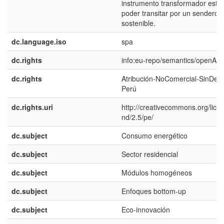
instrumento transformador estra
poder transitar por un sendero d
sostenible.
dc.language.iso
spa
dc.rights
info:eu-repo/semantics/openAc
dc.rights
Atribución-NoComercial-SinDeri
Perú
dc.rights.uri
http://creativecommons.org/lice
nd/2.5/pe/
dc.subject
Consumo energético
dc.subject
Sector residencial
dc.subject
Módulos homogéneos
dc.subject
Enfoques bottom-up
dc.subject
Eco-innovación