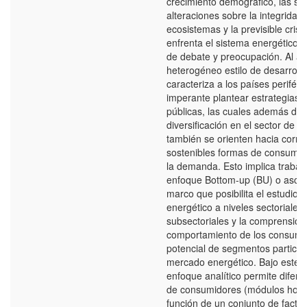
crecimiento demográfico, las sign
alteraciones sobre la integridad 
ecosistemas y la previsible crisi
enfrenta el sistema energético 
de debate y preocupación. Al añ
heterogéneo estilo de desarroll
caracteriza a los países periféri
imperante plantear estrategias y
públicas, las cuales además de
diversificación en el sector de g
también se orienten hacia corre
sostenibles formas de consumo
la demanda. Esto implica trabaj
enfoque Bottom-up (BU) o asce
marco que posibilita el estudio d
energético a niveles sectoriales 
subsectoriales y la comprensión
comportamiento de los consumid
potencial de segmentos particul
mercado energético. Bajo este m
enfoque analítico permite difere
de consumidores (módulos hom
función de un conjunto de factor