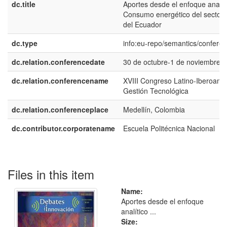
dc.title
Aportes desde el enfoque analíti
Consumo energético del sector r
del Ecuador
dc.type
info:eu-repo/semantics/confere
dc.relation.conferencedate
30 de octubre-1 de noviembre, 
dc.relation.conferencename
XVIII Congreso Latino-Iberoame
Gestión Tecnológica
dc.relation.conferenceplace
Medellín, Colombia
dc.contributor.corporatename
Escuela Politécnica Nacional
Files in this item
Name:
Aportes desde el enfoque
analítico ...
Size: