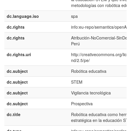
metodologías con robótica educa
dc.language.iso
spa
dc.rights
info:eu-repo/semantics/openAc
dc.rights
Atribución-NoComercial-SinDeri
Perú
dc.rights.uri
http://creativecommons.org/lice
nd/2.5/pe/
dc.subject
Robótica educativa
dc.subject
STEM
dc.subject
Vigilancia tecnológica
dc.subject
Prospectiva
dc.title
Robótica educativa como herra
estratégica en la educación ST