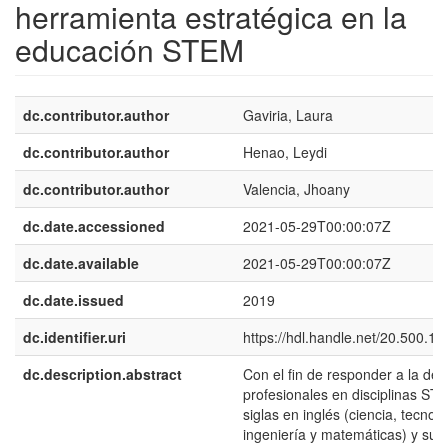
herramienta estratégica en la
educación STEM
dc.contributor.author
Gaviria, Laura
dc.contributor.author
Henao, Leydi
dc.contributor.author
Valencia, Jhoany
dc.date.accessioned
2021-05-29T00:00:07Z
dc.date.available
2021-05-29T00:00:07Z
dc.date.issued
2019
dc.identifier.uri
https://hdl.handle.net/20.500.1
dc.description.abstract
Con el fin de responder a la d
profesionales en disciplinas ST
siglas en inglés (ciencia, tecnolo
ingeniería y matemáticas) y su i