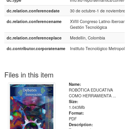
dc.type
info:eu-repo/semantics/confere
dc.relation.conferencedate
30 de octubre-1 de noviembre, 
dc.relation.conferencename
XVIII Congreso Latino-Iberoame
Gestión Tecnológica
dc.relation.conferenceplace
Medellín, Colombia
dc.contributor.corporatename
Instituto Tecnológico Metropolit
Files in this item
Name:
ROBÓTICA EDUCATIVA
COMO HERRAMIENTA ...
Size:
1.043Mb
Format:
PDF
Description: