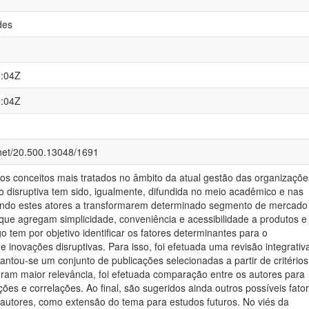
des
0:04Z
0:04Z
.net/20.500.13048/1691
os conceitos mais tratados no âmbito da atual gestão das organizaçõe
o disruptiva tem sido, igualmente, difundida no meio acadêmico e nas
ando estes atores a transformarem determinado segmento de mercad
que agregam simplicidade, conveniência e acessibilidade a produtos e
go tem por objetivo identificar os fatores determinantes para o
 inovações disruptivas. Para isso, foi efetuada uma revisão integrativ
evantou-se um conjunto de publicações selecionadas a partir de critérios
eram maior relevância, foi efetuada comparação entre os autores para
cções e correlações. Ao final, são sugeridos ainda outros possíveis fato
 autores, como extensão do tema para estudos futuros. No viés da