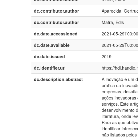
dc.contributor.author
Aparecida, Gertru
dc.contributor.author
Mafra, Edis
dc.date.accessioned
2021-05-29T00:0
dc.date.available
2021-05-29T00:0
dc.date.issued
2019
dc.identifier.uri
https://hdl.handle
dc.description.abstract
A inovação é um d
prática da inovaçã
empresas, desafi
ações inovadoras 
serviços. Este arti
desenvolvimento de
literatura, onde l
Para as que obtiv
identificar interse
não listados pelos