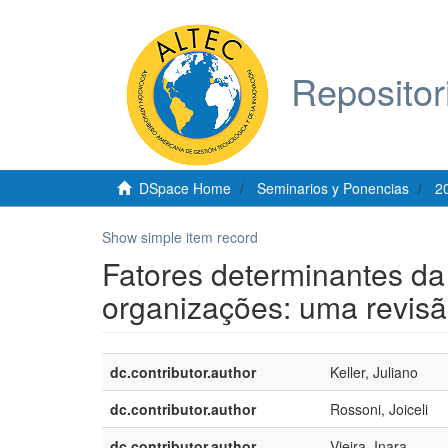
Repositor
DSpace Home
Seminarios y Ponencias
2
Show simple item record
Fatores determinantes da 
organizações: uma revisão 
dc.contributor.author
Keller, Juliano
dc.contributor.author
Rossoni, Joiceli
dc.contributor.author
Vieira, Inara