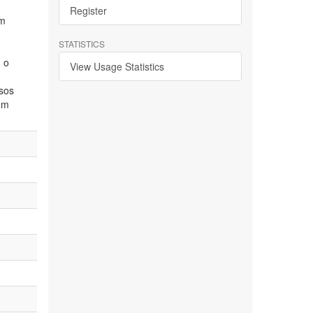
Register
em
STATISTICS
 o
View Usage Statistics
rsos
um