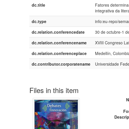
dc.title
Fatores determina
integrativa da liter
dc.type
info:eu-repo/sema
dc.relation.conferencedate
30 de octubre-1 d
dc.relation.conferencename
XVIII Congreso La
dc.relation.conferenceplace
Medellín, Colombi
dc.contributor.corporatename
Universidade Fede
Files in this item
N
Fo
Descrip