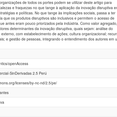
 organizações de todos os portes podem se utilizar deste artigo para
ortalezas e fraquezas no que tange à aplicação da inovação disruptiva 
tratégias e políticas. No que tange às implicações sociais, passa a ter
a que os produtos disruptivos são inclusivos e permitem o acesso de
que antes eram pouco priorizados pela indústria. Como valor agregado,
atores determinantes da inovação disruptiva, quais sejam: análise do
 externo, com estabelecimento de ações; cultura organizacional; recu
is; e gestão de pessoas, integrando o entendimento dos autores em 
ntics/openAccess
rcial-SinDerivadas 2.5 Perú
mons.org/licenses/by-nc-nd/2.5/pe/
antes
iva