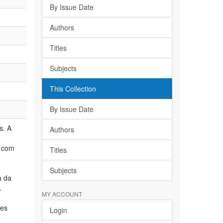
By Issue Date
Authors
Titles
Subjects
This Collection
By Issue Date
s. A
Authors
o com
Titles
Subjects
a da
.
MY ACCOUNT
res
Login