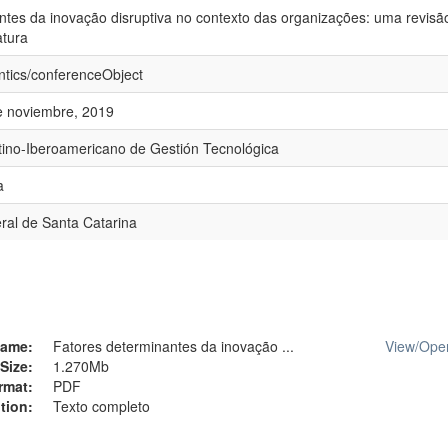
ntes da inovação disruptiva no contexto das organizações: uma revisã
atura
ntics/conferenceObject
e noviembre, 2019
tino-Iberoamericano de Gestión Tecnológica
a
ral de Santa Catarina
ame:
Fatores determinantes da inovação ...
View/
Ope
Size:
1.270Mb
rmat:
PDF
tion:
Texto completo