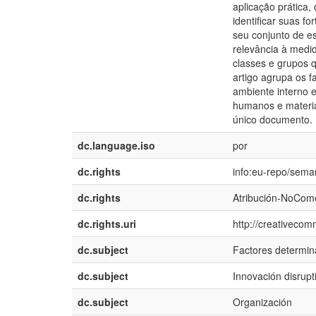
aplicação prática,
identificar suas f
seu conjunto de es
relevância à medid
classes e grupos 
artigo agrupa os f
ambiente interno e
humanos e materia
único documento.
dc.language.iso
por
dc.rights
info:eu-repo/sema
dc.rights
Atribución-NoCome
dc.rights.uri
http://creativecom
dc.subject
Factores determin
dc.subject
Innovación disrupt
dc.subject
Organización