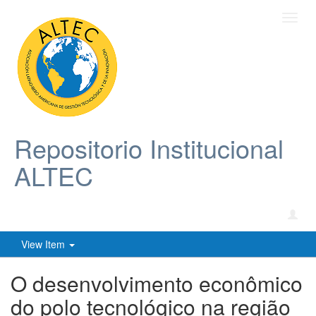
Toggl
navig
Repositorio Institucional
ALTEC
View Item
O desenvolvimento econômico
do polo tecnológico na região