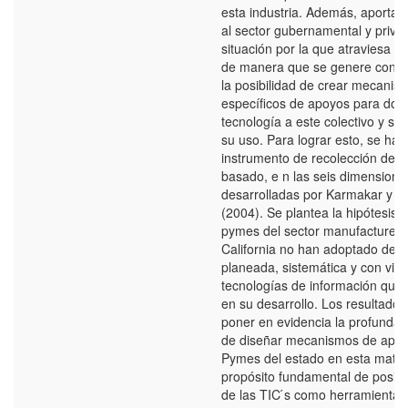
esta industria. Además, aportar
al sector gubernamental y priva
situación por la que atraviesa es
de manera que se genere consc
la posibilidad de crear mecanis
específicos de apoyos para dot
tecnología a este colectivo y se
su uso. Para lograr esto, se ha
instrumento de recolección de d
basado, e n las seis dimensione
desarrolladas por Karmakar y M
(2004). Se plantea la hipótesis 
pymes del sector manufacturero
California no han adoptado de 
planeada, sistemática y con visi
tecnologías de información que
en su desarrollo. Los resultado
poner en evidencia la profunda
de diseñar mecanismos de apoy
Pymes del estado en esta materi
propósito fundamental de posici
de las TIC ́s como herramientas