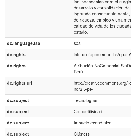
indi spensables para el surgimie
desarrollo y consolidación de l
logrando consecuentemente, la
de riqueza, empleo y una mejora
calidad de vida de los ciudadano
estado.
dc.language.iso
spa
dc.rights
info:eu-repo/semantics/openAc
dc.rights
Atribución-NoComercial-SinDeri
Perú
dc.rights.uri
http://creativecommons.org/lice
nd/2.5/pe/
dc.subject
Tecnologías
dc.subject
Competitividad
dc.subject
Impacto económico
dc.subject
Clústers