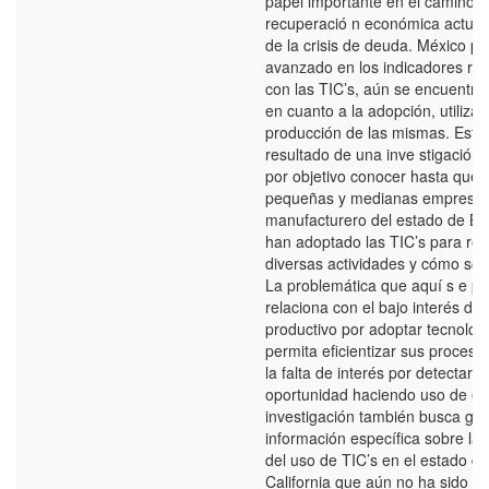
papel importante en el camino h
recuperació n económica actual
de la crisis de deuda. México p
avanzado en los indicadores re
con las TIC’s, aún se encuentr
en cuanto a la adopción, utilizac
producción de las mismas. Este 
resultado de una inve stigación 
por objetivo conocer hasta qué 
pequeñas y medianas empresas 
manufacturero del estado de Baj
han adoptado las TIC’s para rea
diversas actividades y cómo son 
La problemática que aquí s e pl
relaciona con el bajo interés del
productivo por adoptar tecnolog
permita eficientizar sus proceso
la falta de interés por detectar 
oportunidad haciendo uso de ell
investigación también busca gen
información específica sobre la
del uso de TIC’s en el estado de
California que aún no ha sido g