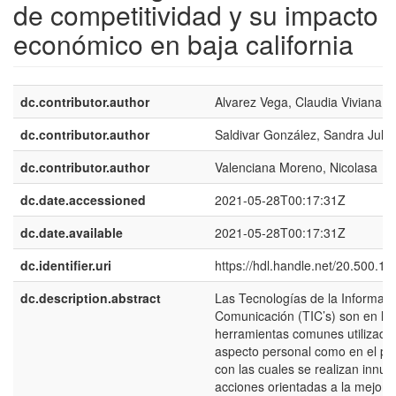
de competitividad y su impacto
económico en baja california
dc.contributor.author
Alvarez Vega, Claudia Viviana
dc.contributor.author
Saldivar González, Sandra Julie
dc.contributor.author
Valenciana Moreno, Nicolasa
dc.date.accessioned
2021-05-28T00:17:31Z
dc.date.available
2021-05-28T00:17:31Z
dc.identifier.uri
https://hdl.handle.net/20.500.1
dc.description.abstract
Las Tecnologías de la Informaci
Comunicación (TIC’s) son en la 
herramientas comunes utilizadas
aspecto personal como en el p r
con las cuales se realizan innu
acciones orientadas a la mejora