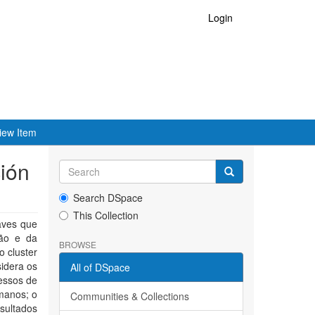
Login
iew Item
ción
Search DSpace
This Collection
haves que
ção e da
BROWSE
 cluster
sidera os
All of DSpace
cessos de
manos; o
Communities & Collections
sultados