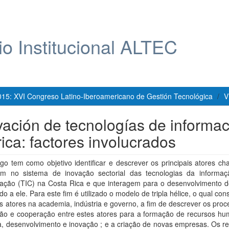
io Institucional ALTEC
015: XVI Congreso Latino-Iberoamericano de Gestión Tecnológica
V
vación de tecnologías de informa
ica: factores involucrados
igo tem como objetivo identificar e descrever os principais atores c
pam no sistema de inovação sectorial das tecnologias da informa
ação (TIC) na Costa Rica e que interagem para o desenvolvimento do
do a ele. Para este fim é utilizado o modelo de tripla hélice, o qual con
is atores na academia, indústria e governo, a fim de descrever os pro
ação e cooperação entre estes atores para a formação de recursos hu
, desenvolvimento e inovação ; e a criação de novas empresas. Os re