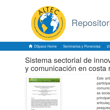
Repositor
DSpace Home
Seminarios y Ponencias
2
Sistema sectorial de inno
y comunicación en costa r
Este art
partici
comunic
as socia
principa
articul
pesquisa