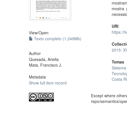
mostram
mostra 
necessid
URI
https://
View/
Open
Texto completo (1.249Mb)
Collect
2015: X
Author
Quesada, Ariella
Temas
Mata, Francisco J.
Sistema 
Tecnolog
Metadata
Costa R
Show full item record
Except where otherwi
repo/semantics/op