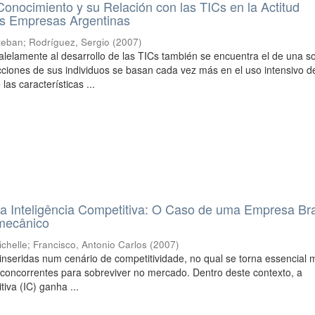
Conocimiento y su Relación con las TICs en la Actitud
as Empresas Argentinas
teban
;
Rodríguez, Sergio
(
2007
)
lelamente al desarrollo de las TICs también se encuentra el de una s
cciones de sus individuos se basan cada vez más en el uso intensivo d
las características ...
a Inteligência Competitiva: O Caso de uma Empresa Bra
omecânico
ichelle
;
Francisco, Antonio Carlos
(
2007
)
nseridas num cenário de competitividade, no qual se torna essencial 
concorrentes para sobreviver no mercado. Dentro deste contexto, a
tiva (IC) ganha ...