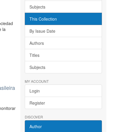
Subjects
This Collection
ociedad
e la
By Issue Date
Authors
Titles
Subjects
MY ACCOUNT
sileira
Login
Register
monitorar
DISCOVER
Author