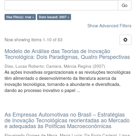
Go
Has File(s): true ×
Date issued: 2007 ×
Show Advanced Filters
Now showing items 1-10 of 63
Modelo de Análise das Teorias de Inovação
Tecnológica: Dois Paradigmas, Quatro Perspectivas
Dias, Lucas Roberto
;
Camara, Márcia Regina
(
2007
)
As ações inovativas organizacionais e as revoluções tecnológicas
têm alimentado o desenvolvimento da literatura acerca da
inovação tecnológica, tornando-a abundante e diversificada,
dando ao processo inovativo o papel ...
As Empresas Automotivas no Brasil – Estratégias
de Inovação Tecnológicas reorientadas ao Mercado
e adequadas às Políticas Macroeconômicas
Figueiredo Gomes de Meza, Maria Lucia
;
Da Frota Carleial, Liana